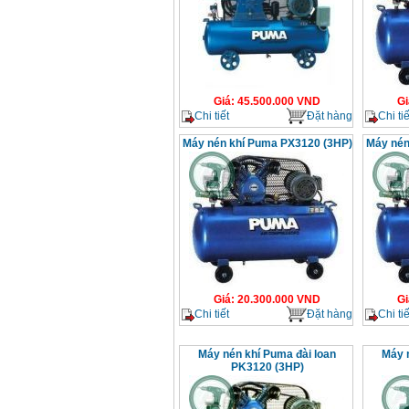
Giá
:
45.500.000
VND
Gi
Chi tiết
Đặt hàng
Chi tiế
Máy nén khí Puma PX3120 (3HP)
Máy nén
Giá
:
20.300.000
VND
Gi
Chi tiết
Đặt hàng
Chi tiế
Máy nén khí Puma đài loan
Máy 
PK3120 (3HP)