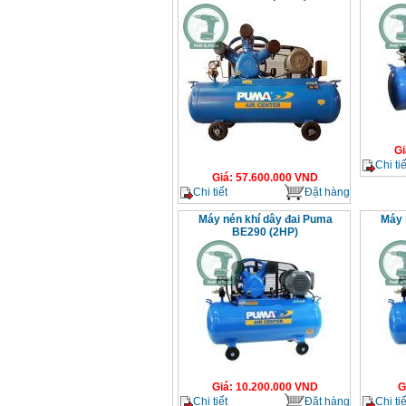
Gi
Chi tiế
Giá
:
57.600.000
VND
Chi tiết
Đặt hàng
Máy nén khí dây đai Puma
Máy 
BE290 (2HP)
Giá
:
10.200.000
VND
G
Chi tiết
Đặt hàng
Chi tiế