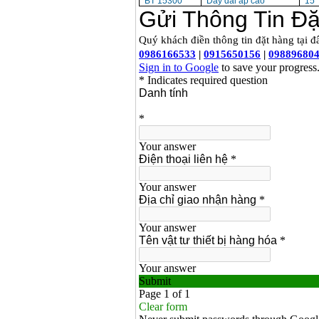
BT 15300
Dây dai áp cao
15