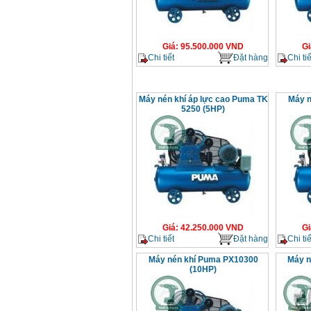
Giá
:
95.500.000
VND
Gi
Chi tiết
Đặt hàng
Chi tiế
Máy nén khí áp lực cao Puma TK
Máy n
5250 (5HP)
Giá
:
42.250.000
VND
Gi
Chi tiết
Đặt hàng
Chi tiế
Máy nén khí Puma PX10300
Máy n
(10HP)