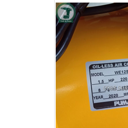
Giá
:
12950000
VND
Máy nén khí Puma
PX5160 (5HP)
Giá
:
27500000
VND
Máy nén khí Puma đài
loan PK2100 (2HP)
Giá
:
17900000
VND
Máy nén khí không
dầu ABAC OM015
(1.5HP)
Giá
:
5250000
VND