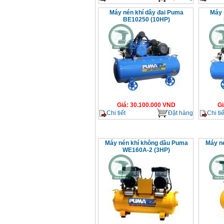
Máy nén khí dây đai Puma
Máy 
BE10250 (10HP)
Giá
:
30.100.000
VND
Gi
Chi tiết
Đặt hàng
Chi tiế
Máy nén khí không dầu Puma
Máy n
WE160A-2 (3HP)