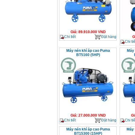
Giá
:
89.910.000
VND
Chi tiết
Đặt hàng
G
Chi tiế
Máy nén khí áp cao Puma
Máy 
BT5160 (5HP)
Giá
:
27.000.000
VND
Gi
Chi tiết
Đặt hàng
Chi tiế
Máy nén khí áp cao Puma
Máy 
BT15300 (15HP)