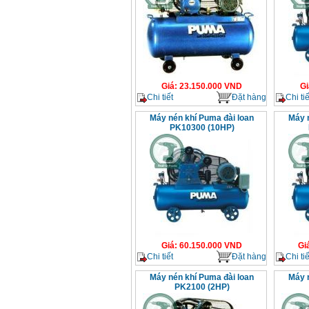
Giá
:
23.150.000
VND
Gi
Chi tiết
Đặt hàng
Chi tiế
Máy nén khí Puma đài loan
Máy 
PK10300 (10HP)
Giá
:
60.150.000
VND
Gi
Chi tiết
Đặt hàng
Chi tiế
Máy nén khí Puma đài loan
Máy 
PK2100 (2HP)