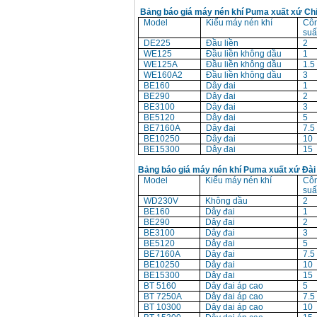
Bảng báo giá máy nén khí Puma xuất xứ Ch
Model
Kiểu máy nén khí
Cô
suấ
DE225
Đầu liền
2
WE125
Đầu liền không dầu
1
WE125A
Đầu liền không dầu
1.5
WE160A2
Đầu liền không dầu
3
BE160
Dây đai
1
BE290
Dây đai
2
BE3100
Dây đai
3
BE5120
Dây đai
5
BE7160A
Dây đai
7.5
BE10250
Dây đai
10
BE15300
Dây đai
15
Bảng báo giá máy nén khí Puma xuất xứ Đài
Model
Kiểu máy nén khí
Cô
suấ
WD230V
Không dầu
2
BE160
Dây đai
1
BE290
Dây đai
2
BE3100
Dây đai
3
BE5120
Dây đai
5
BE7160A
Dây đai
7.5
BE10250
Dây đai
10
BE15300
Dây đai
15
BT 5160
Dây đai áp cao
5
BT 7250A
Dây đai áp cao
7.5
BT 10300
Dây dai áp cao
10