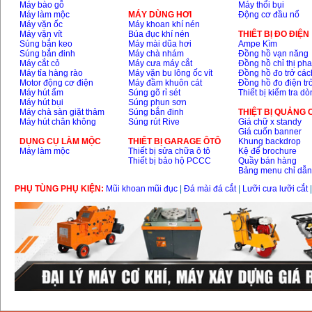
Máy bào gỗ
Máy thổi bụi
Máy làm mộc
MÁY DÙNG HƠI
Động cơ đầu nổ
Máy vặn ốc
Máy khoan khí nén
Máy vặn vít
Búa đục khí nén
THIÊT BỊ ĐO ĐIỆN
Súng bắn keo
Máy mài dũa hơi
Ampe Kìm
Súng bắn đinh
Máy chà nhám
Đồng hồ vạn năng
Máy cắt cỏ
Máy cưa máy cắt
Đồng hồ chỉ thị ph
Máy tỉa hàng rào
Máy vặn bu lông ốc vít
Đồng hồ đo trở các
Motor động cơ điện
Máy đầm khuôn cát
Đồng hồ đo điện tr
Máy hút ẩm
Súng gõ rỉ sét
Thiết bị kiểm tra d
Máy hút bụi
Súng phun sơn
Máy chà sàn giặt thảm
Súng bắn đinh
THIỆT BỊ QUẢNG
Máy hút chân không
Súng rút Rive
Giá chữ x standy
Giá cuốn banner
DỤNG CỤ LÀM MỘC
THIÊT BỊ GARAGE ÔTÔ
Khung backdrop
Máy làm mộc
Thiết bị sửa chữa ô tô
Kệ để brochure
Thiết bị bảo hộ PCCC
Quầy bán hàng
Bảng menu chỉ dẫ
PHỤ TÙNG PHỤ KIỆN:
Mũi khoan mũi đục
|
Đá mài đá cắt
|
Lưỡi cưa lưỡi cắt