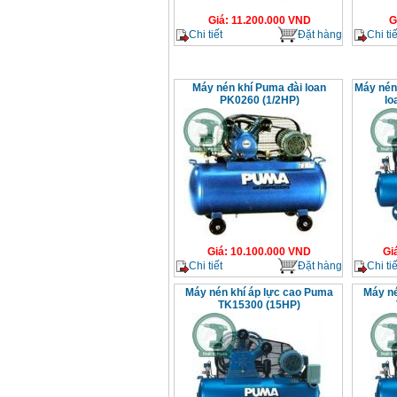
Giá
:
11.200.000
VND
G
Chi tiết
Đặt hàng
Chi tiế
Máy nén khí Puma đài loan
Máy nén
PK0260 (1/2HP)
lo
Giá
:
10.100.000
VND
Gi
Chi tiết
Đặt hàng
Chi tiế
Máy nén khí áp lực cao Puma
Máy né
TK15300 (15HP)