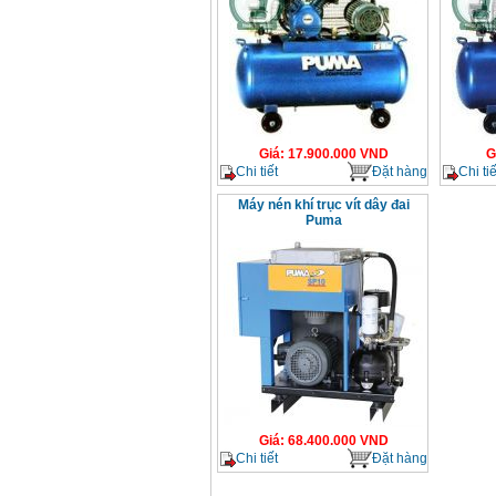
Giá
:
17.900.000
VND
G
Chi tiết
Đặt hàng
Chi tiế
Máy nén khí trục vít dây đai
Puma
Giá
:
68.400.000
VND
Chi tiết
Đặt hàng