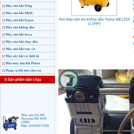
Máy nén khí Wing
Máy nén khí ABAC
Ảnh Máy nén khí không dầu Puma WE125A
Máy nén khí Ergen
(1.5HP)
Máy nén không dầu
Máy nén khí Arwa
Máy nén khí chạy dầu
Máy nén khí trục vít
Máy sấy khí và thiết bị
Đầu máy nén khí Piston
Dụng cụ khí nén cầm tay
Sản phẩm bán chạy
Máy nén khí 40L
Hyundai AH 3040
(3HP)
Giá
:
5650000
VND