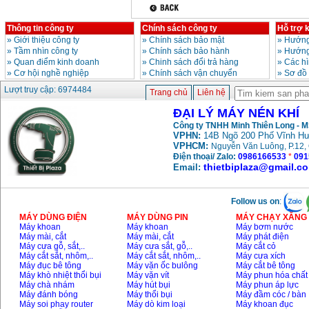
Thông tin công ty
Chính sách công ty
Hỗ trợ 
»
Giới thiệu công ty
»
Chính sách bảo mật
»
Hướng
»
Tầm nhìn công ty
»
Chính sách bảo hành
»
Hướng
»
Quan điểm kinh doanh
»
Chinh sách đổi trả hàng
»
Các h
»
Cơ hội nghề nghiệp
»
Chính sách vận chuyển
»
Sơ đồ
Lượt truy cập: 6974484
Trang chủ
Liên hệ
ĐẠI LÝ MÁY NÉN KHÍ
Công ty TNHH Minh Thiên Long - 
VPHN:
14B Ngõ 200 Phố Vĩnh Hư
VPHCM:
Nguyễn Văn Luông, P.12, 
Điện thoại/ Zalo:
0986166533
*
091
thietbiplaza@gmail.c
Email:
Follow us on
:
MÁY DÙNG ĐIỆN
MÁY DÙNG PIN
MÁY CHẠY XĂNG 
Máy khoan
Máy khoan
Máy bơm nước
Máy mài, cắt
Máy mài, cắt
Máy phát điện
Máy cưa gỗ, sắt,..
Máy cưa sắt, gỗ,..
Máy cắt cỏ
Máy cắt sắt, nhôm,..
Máy cắt sắt, nhôm,..
Máy cưa xích
Máy đục bê tông
Máy vặn ốc bulông
Máy cắt bê tông
Máy khò nhiệt thổi bụi
Máy vặn vít
Máy phun hóa chất
Máy chà nhám
Máy hút bụi
Máy phun áp lực
Máy đánh bóng
Máy thổi bụi
Máy đầm cóc / bàn
Máy soi phay router
Máy dò kim loại
Máy khoan đục