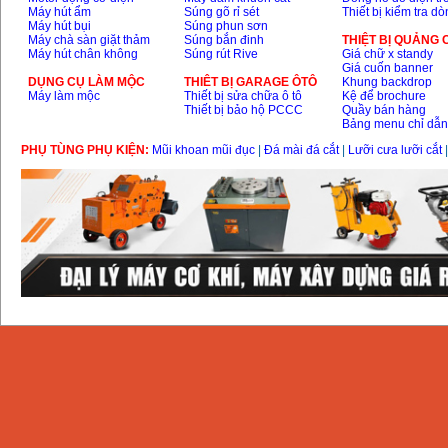
Máy hút ẩm
Súng gõ rỉ sét
Thiết bị kiểm tra d
Máy hút bụi
Súng phun sơn
Máy chà sàn giặt thảm
Súng bắn đinh
THIỆT BỊ QUẢNG
Máy hút chân không
Súng rút Rive
Giá chữ x standy
Giá cuốn banner
DỤNG CỤ LÀM MỘC
THIÊT BỊ GARAGE ÔTÔ
Khung backdrop
Máy làm mộc
Thiết bị sửa chữa ô tô
Kệ để brochure
Thiết bị bảo hộ PCCC
Quầy bán hàng
Bảng menu chỉ dẫ
PHỤ TÙNG PHỤ KIỆN:
Mũi khoan mũi đục
|
Đá mài đá cắt
|
Lưỡi cưa lưỡi cắt