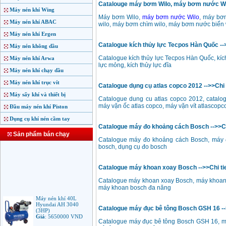
Catalouge máy bơm Wilo, máy bơm nước Wilo
Máy nén khí Wing
Máy bơm Wilo,
máy bơm nước Wilo
, máy bơ
Máy nén khí ABAC
wilo, máy bơm chìm wilo, máy bơm nước biển
Máy nén khí Ergen
Catalogue kích thủy lực Tecpos Hàn Quốc -->
Máy nén không dầu
Catalogue kích thủy lực Tecpos Hàn Quốc, kích 
Máy nén khí Arwa
lực mỏng, kích thủy lực đĩa
Máy nén khí chạy dầu
Máy nén khí trục vít
Catalogue dụng cụ atlas copco 2012 -->>Chi 
Máy sấy khí và thiết bị
Catalogue dung cu atlas copco 2012, catalog
máy vặn ốc atlas copco, máy vặn vít atlascopc
Đầu máy nén khí Piston
Dụng cụ khí nén cầm tay
Catalogue máy đo khoảng cách Bosch -->>Ch
Sản phẩm bán chạy
Catalogue máy đo khoảng cách Bosch, máy đ
bosch, dụng cụ đo bosch
Catalogue máy khoan xoay Bosch -->>Chi ti
Catalogue máy khoan xoay Bosch, máy khoan 
máy khoan bosch đa năng
Máy nén khí 40L
Hyundai AH 3040
Catalogue máy đục bê tông Bosch GSH 16 -->
(3HP)
Giá
:
5650000
VND
Catalogue máy đục bê tông Bosch GSH 16, m