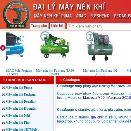
Trang chủ
Liên hệ
hí ABAC Pole Position
Máy nén khí Fusheng TA80
Máy nén khí Fusheng D1
Máy
221 (1.5HP)
(5HP)
(0.5HP)
Catalogue
DANH MỤC SẢN PHẨM
Catalouge máy phay đục tường Macroza -->>
Máy nén khí Puma
Catalouge máy phay đục tường Macroza, má
Máy nén khí Fusheng
tường Macroza,
Macroza M90
|
Macroza SC1
Máy nén khí Pegalion
Máy nén khí Hyundai
Catalouge x standy, giá chữ x, giá cuốn, bann
Máy nén khí Niki
Catalouge x standy,
giá chữ x
, kệ x, khung
backdrop, khung popup, rollup banner, giá để t
Máy nén khí Fini
Máy nén khí JETMAN