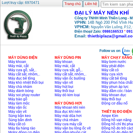
Máy nén khí Fusheng
Lượt truy cập: 6970471
Trang chủ
Liên hệ
D1 (0.5HP)
Giá
:
12950000
VND
ĐẠI LÝ MÁY NÉN KHÍ
Công ty TNHH Minh Thiên Long - 
VPHN:
14B Ngõ 200 Phố Vĩnh Hư
Máy nén khí Puma
VPHCM:
Nguyễn Văn Luông, P.12, 
PX5160 (5HP)
Điện thoại/ Zalo:
0986166533
*
091
Giá
:
27500000
VND
thietbiplaza@gmail.c
Email:
Follow us on
:
Máy nén khí Puma đài
loan PK2100 (2HP)
MÁY DÙNG ĐIỆN
MÁY DÙNG PIN
MÁY CHẠY XĂNG 
Giá
:
17900000
VND
Máy khoan
Máy khoan
Máy bơm nước
Máy mài, cắt
Máy mài, cắt
Máy phát điện
Máy cưa gỗ, sắt,..
Máy cưa sắt, gỗ,..
Máy cắt cỏ
Máy cắt sắt, nhôm,..
Máy cắt sắt, nhôm,..
Máy cưa xích
Máy nén khí không
Máy đục bê tông
Máy vặn ốc bulông
Máy cắt bê tông
dầu ABAC OM015
Máy khò nhiệt thổi bụi
Máy vặn vít
Máy phun hóa chất
(1.5HP)
Máy chà nhám
Máy hút bụi
Máy phun áp lực
Giá
:
5250000
VND
Máy đánh bóng
Máy thổi bụi
Máy đầm cóc / bàn
Máy soi phay router
Máy dò kim loại
Máy khoan đục
Máy bào gỗ
Máy thổi bụi
Máy làm mộc
MÁY DÙNG HƠI
Động cơ đầu nổ
Máy vặn ốc
Máy khoan khí nén
Máy vặn vít
Búa đục khí nén
THIÊT BỊ ĐO ĐIỆN
Súng bắn keo
Máy mài dũa hơi
Ampe Kìm
Súng bắn đinh
Máy chà nhám
Đồng hồ vạn năng
Máy cắt cỏ
Máy cưa máy cắt
Đồng hồ chỉ thị ph
Máy tỉa hàng rào
Máy vặn bu lông ốc vít
Đồng hồ đo trở các
Motor động cơ điện
Máy đầm khuôn cát
Đồng hồ đo điện tr