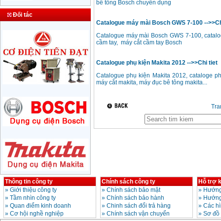
bê tông Bosch chuyên dụng
Máy nén khí Puma đài
Đối tác
loan PK0260 (1/2HP)
Catalogue máy mài Bosch GWS 7-100 -->>Chi
Giá
:
10100000
VND
Catalogue máy mài Bosch GWS 7-100, catalo
cầm tay, máy cắt cầm tay Bosch
Máy nén khí đầu liền
24L (2,5HP)
Catalogue phụ kiện Makita 2012 -->>Chi tiet
Giá
:
2250000
VND
Catalogue phụ kiện Makita 2012, cataloge p
máy cắt makita, máy đục bê tông makita...
Máy nén khí đầu liền
2 tụ 50L (5HP) 220V
Tr
Giá
:
3150000
VND
Máy nén khí W2.8/5
đầu nổ diesel D24
Giá
:
24500000
VND
Máy nén khí Puma
Thông tin công ty
Chính sách công ty
Hỗ trợ 
XN2525 (2.5HP)
»
Giới thiệu công ty
»
Chính sách bảo mật
»
Hướng
Giá
:
4150000
VND
»
Tầm nhìn công ty
»
Chính sách bảo hành
»
Hướng
»
Quan điểm kinh doanh
»
Chinh sách đổi trả hàng
»
Các h
»
Cơ hội nghề nghiệp
»
Chính sách vận chuyển
»
Sơ đồ