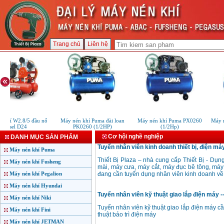
Trang chủ
Liên hệ
 khí W2.8/5 đầu nổ
Máy nén khí Puma đài loan
Máy nén khí Puma PX0260
Máy n
diesel D24
PK0260 (1/2HP)
(1/2Hp)
Cơ hội nghề nghiệp
DANH MỤC SẢN PHẨM
Tuyển nhân viên kinh doanh thiết bị, điện máy
Máy nén khí Puma
Thiết Bị Plaza – nhà cung cấp Thiết Bị - Dụ
Máy nén khí Fusheng
mài, máy cưa, máy cắt, máy đục bê tông, máy
Máy nén khí Pegalion
đang cần tuyển dụng nhân viên kinh doanh về l
Máy nén khí Hyundai
Tuyển nhân viên kỹ thuật giao lắp điện máy --
Máy nén khí Niki
Tuyển nhân viên kỹ thuật giao lắp điện máy cầ
Máy nén khí Fini
thuật bảo trì điện máy
Máy nén khí JETMAN