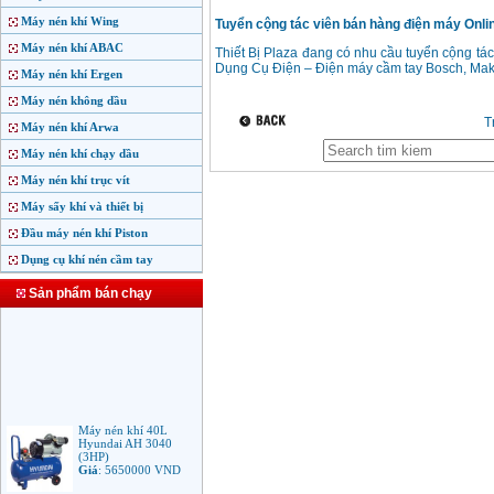
Máy nén khí Wing
Tuyển cộng tác viên bán hàng điện máy Online
Máy nén khí ABAC
Thiết Bị Plaza đang có nhu cầu tuyển cộng tác
Dụng Cụ Điện – Điện máy cầm tay Bosch, Maki
Máy nén khí Ergen
Máy nén không dầu
T
Máy nén khí Arwa
Máy nén khí chạy dầu
Máy nén khí trục vít
Máy sấy khí và thiết bị
Đầu máy nén khí Piston
Dụng cụ khí nén cầm tay
Sản phẩm bán chạy
Máy nén khí 40L
Hyundai AH 3040
(3HP)
Giá
:
5650000
VND