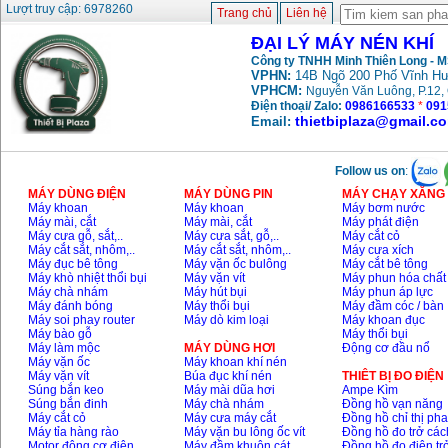
Lượt truy cập: 6978260
D1 (0.5HP)
Trang chủ
Liên hệ
Giá
:
12950000
VND
ĐẠI LÝ MÁY NÉN KHÍ
Công ty TNHH Minh Thiên Long - 
VPHN:
14B Ngõ 200 Phố Vĩnh Hư
Máy nén khí Puma
VPHCM:
Nguyễn Văn Luông, P.12, 
PX5160 (5HP)
Điện thoại/ Zalo:
0986166533
*
091
Giá
:
27500000
VND
thietbiplaza@gmail.c
Email:
Máy nén khí Puma đài
Follow us on
:
loan PK2100 (2HP)
MÁY DÙNG ĐIỆN
MÁY DÙNG PIN
MÁY CHẠY XĂNG 
Giá
:
17900000
VND
Máy khoan
Máy khoan
Máy bơm nước
Máy mài, cắt
Máy mài, cắt
Máy phát điện
Máy cưa gỗ, sắt,..
Máy cưa sắt, gỗ,..
Máy cắt cỏ
Máy cắt sắt, nhôm,..
Máy cắt sắt, nhôm,..
Máy cưa xích
Máy nén khí không
Máy đục bê tông
Máy vặn ốc bulông
Máy cắt bê tông
dầu ABAC OM015
Máy khò nhiệt thổi bụi
Máy vặn vít
Máy phun hóa chất
(1.5HP)
Giá
:
5250000
VND
Máy chà nhám
Máy hút bụi
Máy phun áp lực
Máy đánh bóng
Máy thổi bụi
Máy đầm cóc / bàn
Máy soi phay router
Máy dò kim loại
Máy khoan đục
Máy bào gỗ
Máy thổi bụi
Máy làm mộc
MÁY DÙNG HƠI
Động cơ đầu nổ
Máy vặn ốc
Máy khoan khí nén
Máy vặn vít
Búa đục khí nén
THIÊT BỊ ĐO ĐIỆN
Súng bắn keo
Máy mài dũa hơi
Ampe Kìm
Súng bắn đinh
Máy chà nhám
Đồng hồ vạn năng
Máy cắt cỏ
Máy cưa máy cắt
Đồng hồ chỉ thị ph
Máy tỉa hàng rào
Máy vặn bu lông ốc vít
Đồng hồ đo trở các
Motor động cơ điện
Máy đầm khuôn cát
Đồng hồ đo điện tr