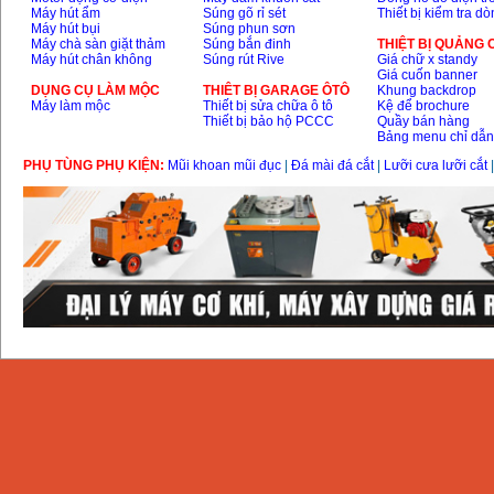
Máy hút ẩm
Súng gõ rỉ sét
Thiết bị kiểm tra d
Máy hút bụi
Súng phun sơn
Máy chà sàn giặt thảm
Súng bắn đinh
THIỆT BỊ QUẢNG
Máy hút chân không
Súng rút Rive
Giá chữ x standy
Giá cuốn banner
DỤNG CỤ LÀM MỘC
THIÊT BỊ GARAGE ÔTÔ
Khung backdrop
Máy làm mộc
Thiết bị sửa chữa ô tô
Kệ để brochure
Thiết bị bảo hộ PCCC
Quầy bán hàng
Bảng menu chỉ dẫ
PHỤ TÙNG PHỤ KIỆN:
Mũi khoan mũi đục
|
Đá mài đá cắt
|
Lưỡi cưa lưỡi cắt