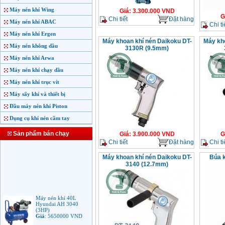
Máy nén khí Wing
Giá
:
3.300.000
VND
G
Chi tiết
Đặt hàng
Máy nén khí ABAC
Chi ti
Máy nén khí Ergen
Máy khoan khí nén Daikoku DT-
Máy kho
Máy nén không dầu
3130R (9.5mm)
Máy nén khí Arwa
Máy nén khí chạy dầu
Máy nén khí trục vít
Máy sấy khí và thiết bị
Đầu máy nén khí Piston
Dụng cụ khí nén cầm tay
Sản phẩm bán chạy
Giá
:
3.900.000
VND
G
Chi tiết
Đặt hàng
Chi ti
Máy khoan khí nén Daikoku DT-
Búa k
3140 (12.7mm)
Máy nén khí 40L
Hyundai AH 3040
(3HP)
Giá
:
5650000
VND