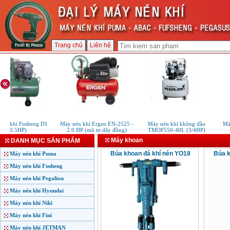
Trang chủ
Liên hệ
én khí Fusheng D1
Máy nén khí Ergen EN-2525 -
Máy nén khí không dầu
Máy
(0.5HP)
2.0 HP (mô tơ dây đồng)
TMOF550-40L (3/4HP)
Máy khoan
DANH MỤC SẢN PHẨM
Búa khoan đá khí nén YO18
Búa k
Máy nén khí Puma
Máy nén khí Fusheng
Máy nén khí Pegalion
Máy nén khí Hyundai
Máy nén khí Niki
Máy nén khí Fini
Máy nén khí JETMAN