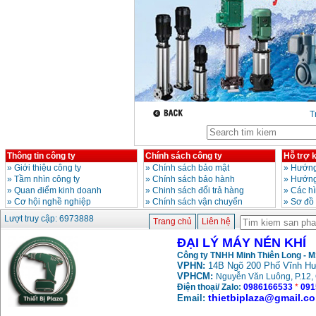
T
Thông tin công ty
Chính sách công ty
Hỗ trợ 
»
Giới thiệu công ty
»
Chính sách bảo mật
»
Hướng
»
Tầm nhìn công ty
»
Chính sách bảo hành
»
Hướng
»
Quan điểm kinh doanh
»
Chinh sách đổi trả hàng
»
Các h
»
Cơ hội nghề nghiệp
»
Chính sách vận chuyển
»
Sơ đồ
Lượt truy cập: 6973888
Trang chủ
Liên hệ
ĐẠI LÝ MÁY NÉN KHÍ
Công ty TNHH Minh Thiên Long - 
VPHN:
14B Ngõ 200 Phố Vĩnh Hư
VPHCM:
Nguyễn Văn Luông, P.12, 
Điện thoại/ Zalo:
0986166533
*
091
thietbiplaza@gmail.c
Email: