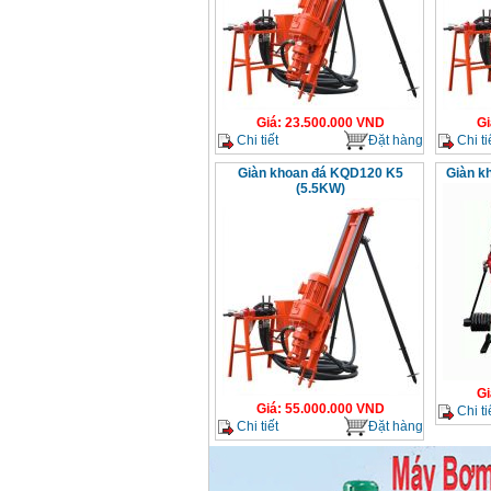
Máy nén khí Fusheng
D1 (0.5HP)
Giá
:
12950000
VND
Máy nén khí Puma
PX5160 (5HP)
Giá
:
27500000
VND
Giá
:
23.500.000
VND
Gi
Chi tiết
Đặt hàng
Chi ti
Giàn khoan đá KQD120 K5
Giàn k
(5.5KW)
Máy nén khí Puma đài
loan PK2100 (2HP)
Giá
:
17900000
VND
Máy nén khí không
dầu ABAC OM015
(1.5HP)
Giá
:
5250000
VND
Gi
Giá
:
55.000.000
VND
Chi ti
Chi tiết
Đặt hàng