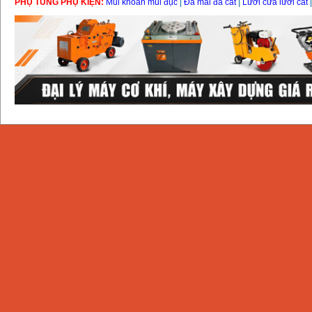
PHỤ TÙNG PHỤ KIỆN:
Mũi khoan mũi đục
|
Đá mài đá cắt
|
Lưỡi cưa lưỡi cắt