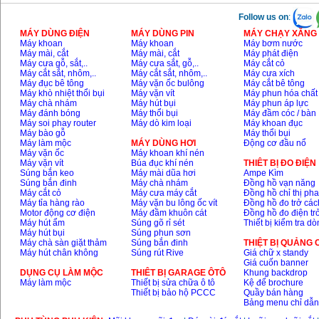
Follow us on
:
MÁY DÙNG ĐIỆN
MÁY DÙNG PIN
MÁY CHẠY XĂNG 
Máy khoan
Máy khoan
Máy bơm nước
Máy mài, cắt
Máy mài, cắt
Máy phát điện
Máy cưa gỗ, sắt,..
Máy cưa sắt, gỗ,..
Máy cắt cỏ
Máy cắt sắt, nhôm,..
Máy cắt sắt, nhôm,..
Máy cưa xích
Máy đục bê tông
Máy vặn ốc bulông
Máy cắt bê tông
Máy khò nhiệt thổi bụi
Máy vặn vít
Máy phun hóa chất
Máy chà nhám
Máy hút bụi
Máy phun áp lực
Máy đánh bóng
Máy thổi bụi
Máy đầm cóc / bàn
Máy soi phay router
Máy dò kim loại
Máy khoan đục
Máy bào gỗ
Máy thổi bụi
Máy làm mộc
MÁY DÙNG HƠI
Động cơ đầu nổ
Máy vặn ốc
Máy khoan khí nén
Máy vặn vít
Búa đục khí nén
THIÊT BỊ ĐO ĐIỆN
Súng bắn keo
Máy mài dũa hơi
Ampe Kìm
Súng bắn đinh
Máy chà nhám
Đồng hồ vạn năng
Máy cắt cỏ
Máy cưa máy cắt
Đồng hồ chỉ thị ph
Máy tỉa hàng rào
Máy vặn bu lông ốc vít
Đồng hồ đo trở các
Motor động cơ điện
Máy đầm khuôn cát
Đồng hồ đo điện tr
Máy hút ẩm
Súng gõ rỉ sét
Thiết bị kiểm tra d
Máy hút bụi
Súng phun sơn
Máy chà sàn giặt thảm
Súng bắn đinh
THIỆT BỊ QUẢNG
Máy hút chân không
Súng rút Rive
Giá chữ x standy
Giá cuốn banner
DỤNG CỤ LÀM MỘC
THIÊT BỊ GARAGE ÔTÔ
Khung backdrop
Máy làm mộc
Thiết bị sửa chữa ô tô
Kệ để brochure
Thiết bị bảo hộ PCCC
Quầy bán hàng
Bảng menu chỉ dẫ