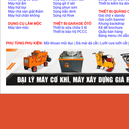
Máy hút ẩm
Súng gõ rỉ sét
Thiết bị kiểm tra d
Máy hút bụi
Súng phun sơn
Máy chà sàn giặt thảm
Súng bắn đinh
THIỆT BỊ QUẢNG
Máy hút chân không
Súng rút Rive
Giá chữ x standy
Giá cuốn banner
DỤNG CỤ LÀM MỘC
THIÊT BỊ GARAGE ÔTÔ
Khung backdrop
Máy làm mộc
Thiết bị sửa chữa ô tô
Kệ để brochure
Thiết bị bảo hộ PCCC
Quầy bán hàng
Bảng menu chỉ dẫ
PHỤ TÙNG PHỤ KIỆN:
Mũi khoan mũi đục
|
Đá mài đá cắt
|
Lưỡi cưa lưỡi cắt