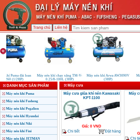
Trang chủ
Liên hệ
n khí Puma đài loan
Máy nén khí chạy xăng TM-V-
Máy nén khí Arwa AW3090V
Máy
K0260 (1/2HP)
0.25/8-100L (3HP)
(3HP)
Máy cưa
DANH MỤC SẢN PHẨM
Máy cưa giũa khí nén Kawasaki
Máy c
Máy nén khí Puma
KPT-1100
Máy nén khí Fusheng
Máy nén khí Pegalion
Máy nén khí Hyundai
Máy nén khí Niki
Giá
:
0
VND
Chi tiết
Đặt hàng
Máy nén khí Fini
G
Chi ti
Máy nén khí JETMAN