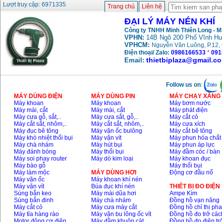
Máy nén khí Fusheng
Lượt truy cập: 6971335
Trang chủ
Liên hệ
D1 (0.5HP)
Giá
:
12950000
VND
ĐẠI LÝ MÁY NÉN KHÍ
Công ty TNHH Minh Thiên Long - 
VPHN:
14B Ngõ 200 Phố Vĩnh Hư
VPHCM:
Máy nén khí Puma
Nguyễn Văn Luông, P.12, 
PX5160 (5HP)
Điện thoại/ Zalo:
0986166533
*
091
Giá
:
27500000
VND
thietbiplaza@gmail.c
Email:
Follow us on
:
Máy nén khí Puma đài
loan PK2100 (2HP)
MÁY DÙNG ĐIỆN
MÁY DÙNG PIN
MÁY CHẠY XĂNG 
Giá
:
17900000
VND
Máy khoan
Máy khoan
Máy bơm nước
Máy mài, cắt
Máy mài, cắt
Máy phát điện
Máy cưa gỗ, sắt,..
Máy cưa sắt, gỗ,..
Máy cắt cỏ
Máy cắt sắt, nhôm,..
Máy cắt sắt, nhôm,..
Máy cưa xích
Máy nén khí không
Máy đục bê tông
Máy vặn ốc bulông
Máy cắt bê tông
dầu ABAC OM015
Máy khò nhiệt thổi bụi
Máy vặn vít
Máy phun hóa chất
(1.5HP)
Máy chà nhám
Máy hút bụi
Máy phun áp lực
Giá
:
5250000
VND
Máy đánh bóng
Máy thổi bụi
Máy đầm cóc / bàn
Máy soi phay router
Máy dò kim loại
Máy khoan đục
Máy bào gỗ
Máy thổi bụi
Máy làm mộc
MÁY DÙNG HƠI
Động cơ đầu nổ
Máy vặn ốc
Máy khoan khí nén
Máy vặn vít
Búa đục khí nén
THIÊT BỊ ĐO ĐIỆN
Súng bắn keo
Máy mài dũa hơi
Ampe Kìm
Súng bắn đinh
Máy chà nhám
Đồng hồ vạn năng
Máy cắt cỏ
Máy cưa máy cắt
Đồng hồ chỉ thị ph
Máy tỉa hàng rào
Máy vặn bu lông ốc vít
Đồng hồ đo trở các
Motor động cơ điện
Máy đầm khuôn cát
Đồng hồ đo điện tr