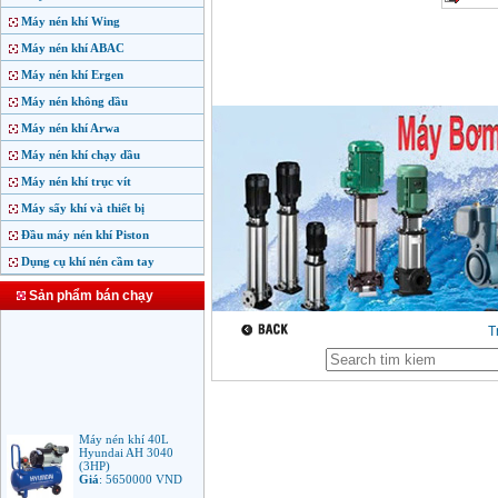
Máy nén khí Wing
Máy nén khí ABAC
Máy nén khí Ergen
Máy nén không dầu
Máy nén khí Arwa
Máy nén khí chạy dầu
Máy nén khí trục vít
Máy sấy khí và thiết bị
Đầu máy nén khí Piston
Dụng cụ khí nén cầm tay
Sản phẩm bán chạy
T
Máy nén khí 40L
Hyundai AH 3040
(3HP)
Giá
:
5650000
VND