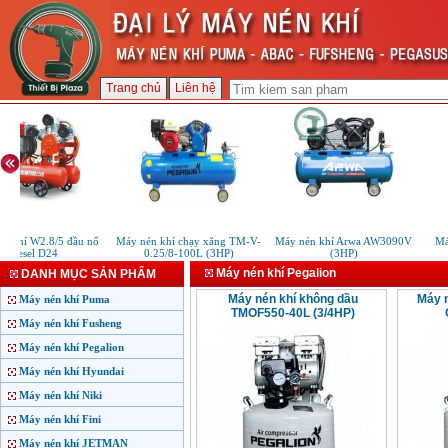
Trang chủ
Liên hệ
 khí W2.8/5 đầu nổ
Máy nén khí chạy xăng TM-V-
Máy nén khí Arwa AW3090V
Máy
diesel D24
0.25/8-100L (3HP)
(3HP)
Máy nén khí Pegalion
DANH MỤC SẢN PHẨM
Máy nén khí không dầu
Máy n
Máy nén khí Puma
TMOF550-40L (3/4HP)
Máy nén khí Fusheng
Máy nén khí Pegalion
Máy nén khí Hyundai
Máy nén khí Niki
Máy nén khí Fini
Máy nén khí JETMAN