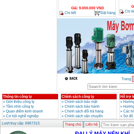
G
Giá
:
9.000.000
VND
Chi ti
Chi tiết
Đặt hàng
Trang
Thông tin công ty
Chính sách công ty
Hỗ trợ 
»
Giới thiệu công ty
»
Chính sách bảo mật
»
Hướng
»
Tầm nhìn công ty
»
Chính sách bảo hành
»
Hướng
»
Quan điểm kinh doanh
»
Chinh sách đổi trả hàng
»
Các h
»
Cơ hội nghề nghiệp
»
Chính sách vận chuyển
»
Sơ đồ
Lượt truy cập: 6967315
Trang chủ
Liên hệ
ĐẠI LÝ MÁY NÉN KHÍ