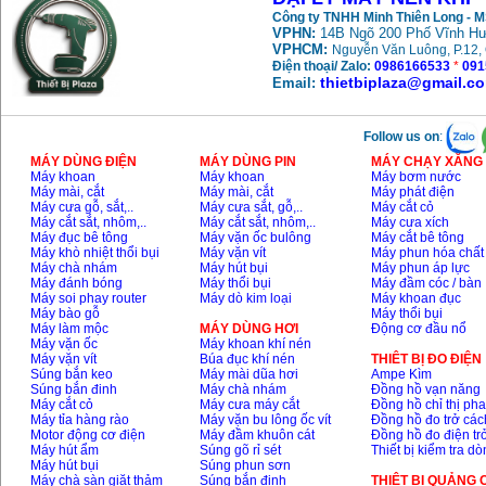
Công ty TNHH Minh Thiên Long - 
VPHN:
14B Ngõ 200 Phố Vĩnh Hư
VPHCM:
Nguyễn Văn Luông, P.12, 
Điện thoại/ Zalo:
0986166533
*
091
thietbiplaza@gmail.c
Email:
Follow us on
:
MÁY DÙNG ĐIỆN
MÁY DÙNG PIN
MÁY CHẠY XĂNG 
Máy khoan
Máy khoan
Máy bơm nước
Máy mài, cắt
Máy mài, cắt
Máy phát điện
Máy cưa gỗ, sắt,..
Máy cưa sắt, gỗ,..
Máy cắt cỏ
Máy cắt sắt, nhôm,..
Máy cắt sắt, nhôm,..
Máy cưa xích
Máy đục bê tông
Máy vặn ốc bulông
Máy cắt bê tông
Máy khò nhiệt thổi bụi
Máy vặn vít
Máy phun hóa chất
Máy chà nhám
Máy hút bụi
Máy phun áp lực
Máy đánh bóng
Máy thổi bụi
Máy đầm cóc / bàn
Máy soi phay router
Máy dò kim loại
Máy khoan đục
Máy bào gỗ
Máy thổi bụi
Máy làm mộc
MÁY DÙNG HƠI
Động cơ đầu nổ
Máy vặn ốc
Máy khoan khí nén
Máy vặn vít
Búa đục khí nén
THIÊT BỊ ĐO ĐIỆN
Súng bắn keo
Máy mài dũa hơi
Ampe Kìm
Súng bắn đinh
Máy chà nhám
Đồng hồ vạn năng
Máy cắt cỏ
Máy cưa máy cắt
Đồng hồ chỉ thị ph
Máy tỉa hàng rào
Máy vặn bu lông ốc vít
Đồng hồ đo trở các
Motor động cơ điện
Máy đầm khuôn cát
Đồng hồ đo điện tr
Máy hút ẩm
Súng gõ rỉ sét
Thiết bị kiểm tra d
Máy hút bụi
Súng phun sơn
Máy chà sàn giặt thảm
Súng bắn đinh
THIỆT BỊ QUẢNG