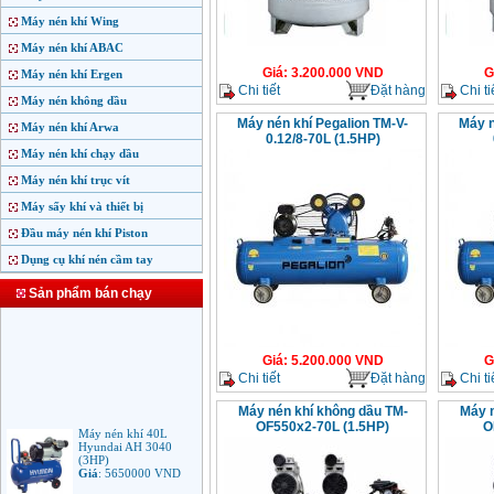
Máy nén khí Wing
Máy nén khí ABAC
Giá
:
3.200.000
VND
G
Máy nén khí Ergen
Chi tiết
Đặt hàng
Chi ti
Máy nén không dầu
Máy nén khí Pegalion TM-V-
Máy n
Máy nén khí Arwa
0.12/8-70L (1.5HP)
Máy nén khí chạy dầu
Máy nén khí trục vít
Máy sấy khí và thiết bị
Đầu máy nén khí Piston
Dụng cụ khí nén cầm tay
Sản phẩm bán chạy
Giá
:
5.200.000
VND
G
Chi tiết
Đặt hàng
Chi ti
Máy nén khí không dầu TM-
Máy n
OF550x2-70L (1.5HP)
O
Máy nén khí 40L
Hyundai AH 3040
(3HP)
Giá
:
5650000
VND