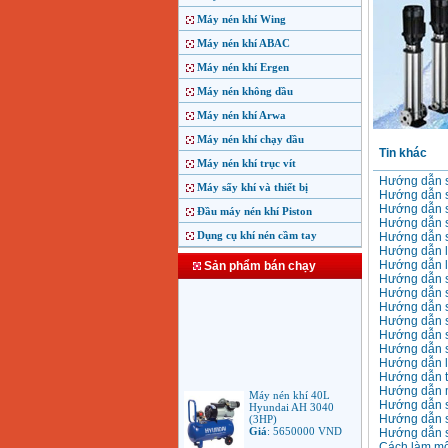
Máy nén khí Wing
Máy nén khí ABAC
Máy nén khí Ergen
Máy nén không dầu
Máy nén khí Arwa
Máy nén khí chạy dầu
Tin khác
Máy nén khí trục vít
Hướng dẫn s
Máy sấy khí và thiết bị
Hướng dẫn 
Hướng dẫn 
Đầu máy nén khí Piston
Hướng dẫn s
Dụng cụ khí nén cầm tay
Hướng dẫn sử
Hướng dẫn l
Hướng dẫn l
Sản phẩm bán chạy
Hướng dẫn s
Hướng dẫn s
Hướng dẫn s
Hướng dẫn s
Hướng dẫn 
Hướng dẫn 
Hướng dẫn lắ
Hướng dẫn t
Máy nén khí 40L
Hướng dẫn m
Hyundai AH 3040
Hướng dẫn s
(3HP)
Hướng dẫn s
Giá
:
5650000
VND
Hướng dẫn s
Cách làm mộ