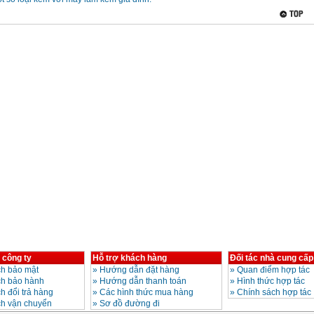
 công ty
Hỗ trợ khách hàng
Đối tác nhà cung cấp
h bảo mật
»
Hướng dẫn đặt hàng
»
Quan điểm hợp tác
ch bảo hành
»
Hướng dẫn thanh toán
»
Hình thức hợp tác
h đổi trả hàng
»
Các hình thức mua hàng
»
Chính sách hợp tác
ch vận chuyển
»
Sơ đồ đường đi