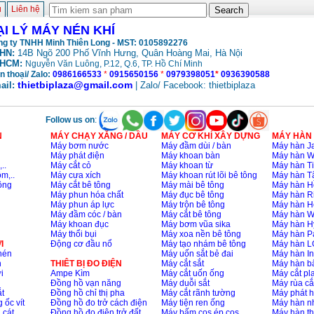
ủ
Liên hệ
ẠI LÝ MÁY NÉN KHÍ
g ty TNHH Minh Thiên Long - MST: 0105892276
HN:
14B Ngõ 200 Phố Vĩnh Hưng, Quân Hoàng Mai, Hà Nội
HCM:
Nguyễn Văn Luông, P.12, Q.6, TP. Hồ Chí Minh
n thoại/ Zalo:
0986166533
*
0915650156
*
0979398051
*
0936390588
thietbiplaza@gmail.com
ail:
| Zalo/ Facebook: thietbiplaza
Follow us on
:
N
MÁY CHẠY XĂNG / DẦU
MÁY CƠ KHÍ XÂY DỰNG
MÁY HÀN
Máy bơm nước
Máy đầm dùi / bàn
Máy hàn Ja
Máy phát điện
Máy khoan bàn
Máy hàn 
..
Máy cắt cỏ
Máy khoan từ
Máy hàn Ti
m,..
Máy cưa xích
Máy khoan rút lõi bê tông
Máy hàn T
ông
Máy cắt bê tông
Máy mài bê tông
Máy hàn H
Máy phun hóa chất
Máy đục bê tông
Máy hàn R
Máy phun áp lực
Máy trộn bê tông
Máy hàn H
Máy đầm cóc / bàn
Máy cắt bê tông
Máy hàn 
Máy khoan đục
Máy bơm vũa sika
Máy hàn H
Máy thổi bụi
Máy xoa nền bê tông
Máy hàn P
I
Động cơ đầu nổ
Máy tạo nhám bê tông
Máy hàn L
nén
Máy uốn sắt bẻ đai
Máy hàn I
n
THIÊT BỊ ĐO ĐIỆN
Máy cắt sắt
Máy hàn 
i
Ampe Kìm
Máy cắt uốn ống
Máy cắt p
Đồng hồ vạn năng
Máy duỗi sắt
Máy rùa cắ
t
Đồng hồ chỉ thị pha
Máy cắt rãnh tường
Máy phát 
 ốc vít
Đồng hồ đo trở cách điện
Máy tiện ren ống
Máy hàn 
 cát
Đồng hồ đo điện trở đất
Máy bấm cos ép cos
Máy hàn th