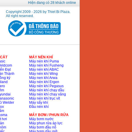
Hiện đang có 28 khách online
Copyright 2009 - 2026 by Thiet Bi Plaza.
All right reserved.
 CẮT
MÁY NÉN KHÍ
sic
Máy nén khí Puma
Weldcom
Máy nén khí Fusheng
ến Đạt
Máy nén khí ABAC
ân Thành
Máy nén khí Wing
ồng ký
Máy nen khí Arwa
iland
Máy nén khí Ergen
ero
Máy nén khí Pegasus
Wim
Máy nén khí chạy dầu
yundai
Máy nén khí chạy xăng
anasonic
Máy nén khí trục vít
G Welder
Máy sấy khí
nox
Đầu nén khí
bấm
lasma
MÁY BƠM / PHUN RỬA
t hơi
Máy bơm nước
hàn
Máy phun rửa áp lực
nhôm
Máy bơm đầu nổ
iếc
Máy bơm dầu mỡ