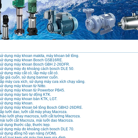
ử dụng máy khoan makita, máy khoan bê tông.
sử dụng máy khoan Bosch GSB16RE.
sử dụng máy khoan Bosch GBH 2-26DFR.
ử dụng máy đo khoảng cách bosch DLE 50.
 dụng máy cắt cỏ, lắp máy cắt cỏ.
ắp giá cuốn, sử dụng banner cuốn.
ắp máy cưa xích, sử dụng máy cưa xích chạy xăng.
ử dụng máy khoan từ Nitto.
ử dụng máy khoan từ Powerbor PB45.
ử dụng máy taro tự động KTK.
ử dụng máy khoan bàn KTK, LGT.
sử dụng máy khoan.
sử dụng máy khoan bê tông Bosch GBH2-26DRE.
p lưỡi dao, lưỡi cắt máy phay Macroza.
háo lưỡi phay macroza, lưỡi cắt tường Macroza.
ài lưỡi cắt Macroza, mài lưỡi dao Macroza.
ử dụng thước cặp, thước kẹp.
ử dụng máy đo khoảng cách bosch DLE 70.
ử dụng đồng hồ vạn năng (VOM).
t số loại kem với máy làm kem gia đình.