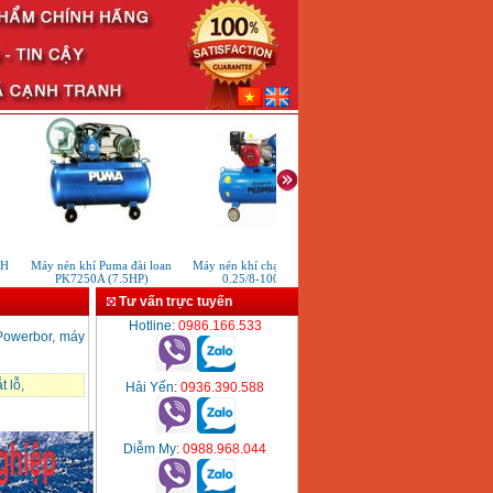
H
Máy nén khí Puma đài loan
Máy nén khí chạy xăng TM-V-
Máy nén khí Fusheng T
PK7250A (7.5HP)
0.25/8-100L (3HP)
(5HP)
Tư vấn trực tuyến
Hotline
: 0986.166.533
Powerbor, máy
t lỗ
,
Hải Yến
: 0936.390.588
Diễm My
: 0988.968.044