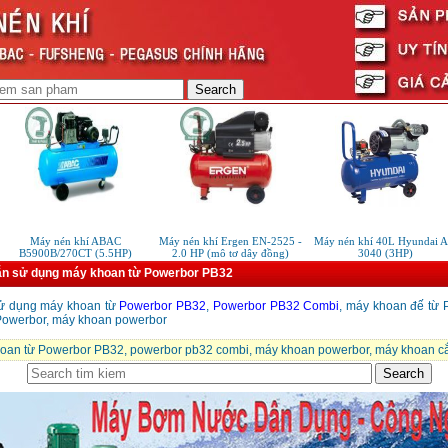
Máy nén khí ABAC
Máy nén khí Ergen EN-2525 -
Máy nén khí 40L Hyundai A
B5900B/270CT (5.5HP)
2.0 HP (mô tơ dây đồng)
3040 (3HP)
n sử dụng máy khoan từ Powerbor PB32
ử dụng máy khoan từ
Powerbor PB32
,
Powerbor PB32 Combi
, máy khoan đế từ 
 Powerbor, máy khoan powerbor
oan từ Powerbor PB32
,
powerbor pb32 combi
,
máy khoan powerbor
,
máy khoan cắ