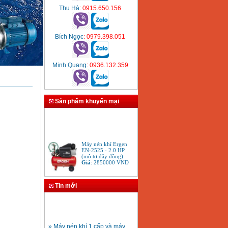
Thu Hà
: 0915.650.156
Bích Ngọc
: 0979.398.051
Minh Quang
: 0936.132.359
Sản phẩm khuyến mại
Máy nén khí Ergen
EN-2525 - 2.0 HP
(mô tơ dây đồng)
Giá
:
2850000
VND
Súng phun Sơn Iwata
Tin mới
W101-134G
Giá
:
3680000
VND
» Máy nén khí 1 cấp và máy