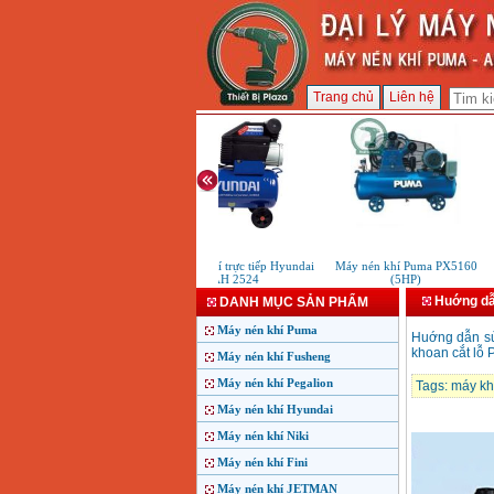
Trang chủ
Liên hệ
Máy nén khí trực tiếp Hyundai
Máy nén khí Puma PX5160
AH 2524
(5HP)
Huớng dẫ
DANH MỤC SẢN PHẨM
Máy nén khí Puma
Huớng dẫn s
khoan cắt lỗ
Máy nén khí Fusheng
Máy nén khí Pegalion
Tags:
máy kh
Máy nén khí Hyundai
Máy nén khí Niki
Máy nén khí Fini
Máy nén khí JETMAN