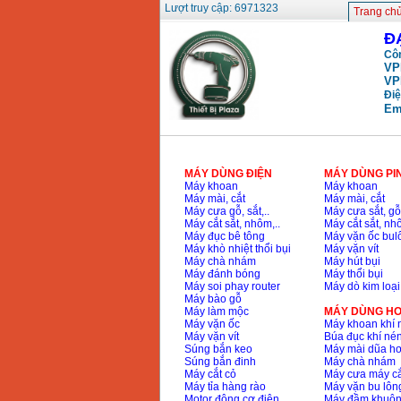
Máy nén khí Fusheng
Lượt truy cập: 6971323
Trang ch
D1 (0.5HP)
Giá
:
12950000
VND
Đ
Côn
VP
Máy nén khí Puma
VP
PX5160 (5HP)
Điệ
Giá
:
27500000
VND
Em
Máy nén khí Puma đài
loan PK2100 (2HP)
MÁY DÙNG ĐIỆN
MÁY DÙNG PI
Giá
:
17900000
VND
Máy khoan
Máy khoan
Máy mài, cắt
Máy mài, cắt
Máy cưa gỗ, sắt,..
Máy cưa sắt, gỗ,
Máy cắt sắt, nhôm,..
Máy cắt sắt, nhô
Máy nén khí không
Máy đục bê tông
Máy vặn ốc bul
dầu ABAC OM015
Máy khò nhiệt thổi bụi
Máy vặn vít
(1.5HP)
Máy chà nhám
Máy hút bụi
Giá
:
5250000
VND
Máy đánh bóng
Máy thổi bụi
Máy soi phay router
Máy dò kim loại
Máy bào gỗ
Máy làm mộc
MÁY DÙNG HƠ
Máy vặn ốc
Máy khoan khí 
Máy vặn vít
Búa đục khí né
Súng bắn keo
Máy mài dũa hơ
Súng bắn đinh
Máy chà nhám
Máy cắt cỏ
Máy cưa máy cắ
Máy tỉa hàng rào
Máy vặn bu lông
Motor động cơ điện
Máy đầm khuôn