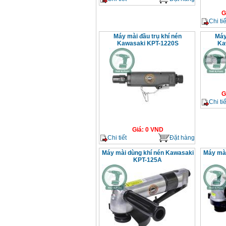
G
Chi tiế
Máy mài đầu trụ khí nén
Máy
Kawasaki KPT-1220S
Ka
G
Chi tiế
Giá
:
0
VND
Chi tiết
Đặt hàng
Máy mài dùng khí nén Kawasaki
Máy mài
KPT-125A