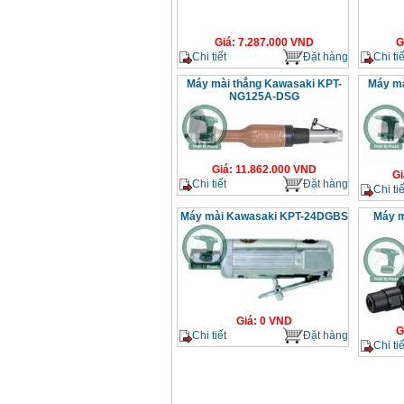
Giá
:
7.287.000
VND
G
Chi tiết
Đặt hàng
Chi tiế
Máy mài thẳng Kawasaki KPT-
Máy mà
NG125A-DSG
Giá
:
11.862.000
VND
Gi
Chi tiết
Đặt hàng
Chi tiế
Máy mài Kawasaki KPT-24DGBS
Máy m
Giá
:
0
VND
G
Chi tiết
Đặt hàng
Chi tiế