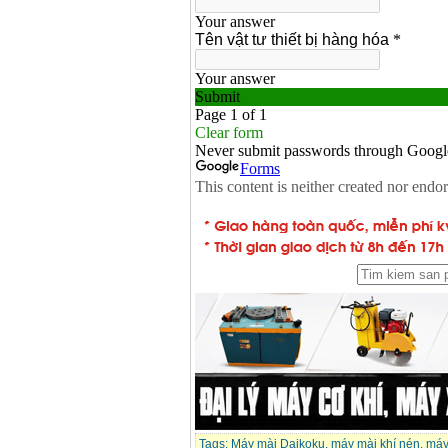
Tags:
Máy mài Daikoku
,
máy mài khí nén
,
máy