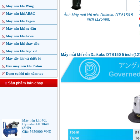
Máy nén khí Wing
Máy nén khí ABAC
Ảnh Máy mài khí nén Daikoku DT-6150 5
inch (125mm)
Máy nén khí Ergen
Máy nén không dầu
Máy nén khí Arwa
Máy nén khí chạy dầu
Máy nén khí trục vít
Máy mài khí nén Daikoku DT-6150 5 inch (1
Máy sấy khí và thiết bị
Đầu máy nén khí Piston
Dụng cụ khí nén cầm tay
Sản phẩm bán chạy
Máy nén khí 40L
Hyundai AH 3040
(3HP)
Giá
:
5650000
VND