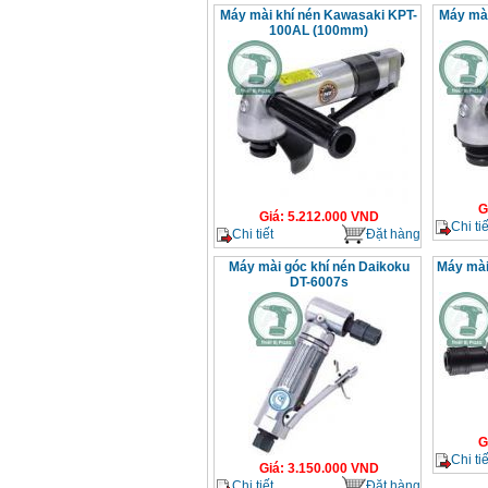
Máy mài khí nén Kawasaki KPT-
Máy mài
100AL (100mm)
G
Giá
:
5.212.000
VND
Chi tiế
Chi tiết
Đặt hàng
Máy mài góc khí nén Daikoku
Máy mài
DT-6007s
G
Chi tiế
Giá
:
3.150.000
VND
Chi tiết
Đặt hàng