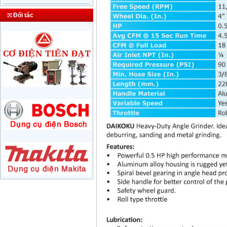
Máy nén khí Puma đài
loan PK0260 (1/2HP)
Đối tác
Giá
:
10100000
VND
Máy nén khí đầu liền
24L (2,5HP)
Giá
:
2250000
VND
Máy nén khí đầu liền
2 tụ 50L (5HP) 220V
Giá
:
3150000
VND
Máy nén khí W2.8/5
đầu nổ diesel D24
Giá
:
24500000
VND
Máy nén khí Puma
XN2525 (2.5HP)
Giá
:
4150000
VND
Máy nén khí Fusheng
D1 (0.5HP)