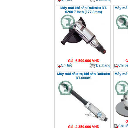
Máy mài khí nén Daikoku DT-
Máy mài
6200 7 inch (177.8mm)
Giá
:
6.500.000
VND
G
Chi tiết
Đặt hàng
Chi tiế
Máy mài đầu trụ khí nén Daikoku
Máy mài
DT-6008S
G
Chi tiế
Giá
:
4.350.000
VND