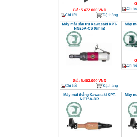
G
Chi tiế
Giá
:
5.472.000
VND
Chi tiết
Đặt hàng
Máy mài đầu trụ Kawasaki KPT-
Máy mà
NG25A-CS (6mm)
G
Chi tiế
Giá
:
5.403.000
VND
Chi tiết
Đặt hàng
Máy mài thẳng Kawasaki KPT-
Máy mà
NG75A-DR