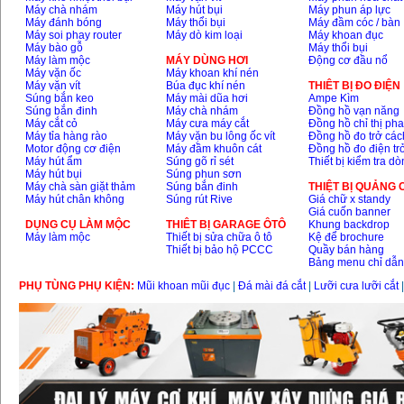
Máy chà nhám
Máy hút bụi
Máy phun áp lực
Máy đánh bóng
Máy thổi bụi
Máy đầm cóc / bàn
Máy soi phay router
Máy dò kim loại
Máy khoan đục
Máy bào gỗ
Máy thổi bụi
Máy làm mộc
MÁY DÙNG HƠI
Động cơ đầu nổ
Máy vặn ốc
Máy khoan khí nén
Máy vặn vít
Búa đục khí nén
THIÊT BỊ ĐO ĐIỆN
Súng bắn keo
Máy mài dũa hơi
Ampe Kìm
Súng bắn đinh
Máy chà nhám
Đồng hồ vạn năng
Máy cắt cỏ
Máy cưa máy cắt
Đồng hồ chỉ thị ph
Máy tỉa hàng rào
Máy vặn bu lông ốc vít
Đồng hồ đo trở các
Motor động cơ điện
Máy đầm khuôn cát
Đồng hồ đo điện tr
Máy hút ẩm
Súng gõ rỉ sét
Thiết bị kiểm tra d
Máy hút bụi
Súng phun sơn
Máy chà sàn giặt thảm
Súng bắn đinh
THIỆT BỊ QUẢNG
Máy hút chân không
Súng rút Rive
Giá chữ x standy
Giá cuốn banner
DỤNG CỤ LÀM MỘC
THIÊT BỊ GARAGE ÔTÔ
Khung backdrop
Máy làm mộc
Thiết bị sửa chữa ô tô
Kệ để brochure
Thiết bị bảo hộ PCCC
Quầy bán hàng
Bảng menu chỉ dẫ
PHỤ TÙNG PHỤ KIỆN:
Mũi khoan mũi đục
|
Đá mài đá cắt
|
Lưỡi cưa lưỡi cắt