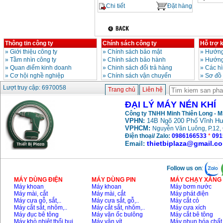
Chi tiết
Đặt hàng
Thông tin công ty
Chính sách công ty
Hỗ trợ 
»
Giới thiệu công ty
»
Chính sách bảo mật
»
Hướng
»
Tầm nhìn công ty
»
Chính sách bảo hành
»
Hướng
»
Quan điểm kinh doanh
»
Chinh sách đổi trả hàng
»
Các h
»
Cơ hội nghề nghiệp
»
Chính sách vận chuyển
»
Sơ đồ
Lượt truy cập: 6970058
Trang chủ
Liên hệ
ĐẠI LÝ MÁY NÉN KHÍ
Công ty TNHH Minh Thiên Long - 
VPHN:
14B Ngõ 200 Phố Vĩnh Hư
VPHCM:
Nguyễn Văn Luông, P.12, 
Điện thoại/ Zalo:
0986166533
*
091
thietbiplaza@gmail.c
Email:
Follow us on
:
MÁY DÙNG ĐIỆN
MÁY DÙNG PIN
MÁY CHẠY XĂNG 
Máy khoan
Máy khoan
Máy bơm nước
Máy mài, cắt
Máy mài, cắt
Máy phát điện
Máy cưa gỗ, sắt,..
Máy cưa sắt, gỗ,..
Máy cắt cỏ
Máy cắt sắt, nhôm,..
Máy cắt sắt, nhôm,..
Máy cưa xích
Máy đục bê tông
Máy vặn ốc bulông
Máy cắt bê tông
Máy khò nhiệt thổi bụi
Máy vặn vít
Máy phun hóa chất