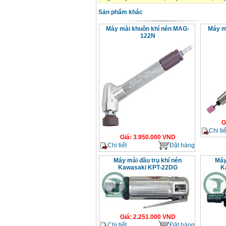
Sản phẩm khác
Máy mài khuôn khí nén MAG-
Máy m
122N
G
Chi tiế
Giá
:
3.950.000
VND
Chi tiết
Đặt hàng
Máy mài đầu trụ khí nén
Máy
Kawasaki KPT-22DG
K
Giá
:
2.251.000
VND
Chi tiết
Đặt hàng