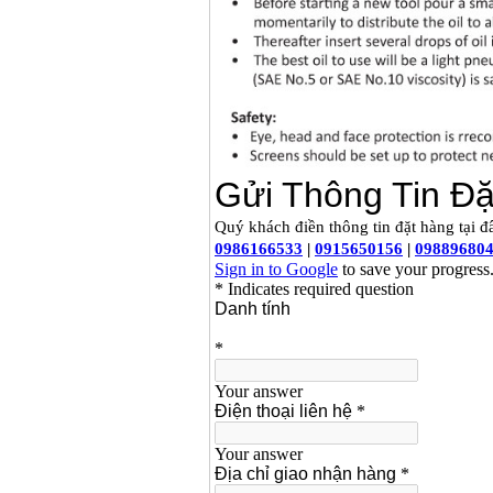
Giá
:
12950000
VND
Máy nén khí Puma
PX5160 (5HP)
Giá
:
27500000
VND
Máy nén khí Puma đài
loan PK2100 (2HP)
Giá
:
17900000
VND
Máy nén khí không
dầu ABAC OM015
(1.5HP)
Giá
:
5250000
VND