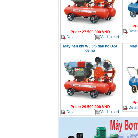
May nen khi Fusheng
D1 (0.5HP)
Price
:
12950000
VND
Pri
May nen khi Puma
PX5160 (5HP)
Detai
Price
:
27.500.000
VND
Price
:
27500000
VND
Detail
Add to cart
May nen khi W3.5/5 dau no D24
May 
de no
May nen khi Puma dai
loan PK2100 (2HP)
Price
:
17900000
VND
May nen khi khong
dau ABAC OM015
(1.5HP)
Price
:
5250000
VND
Pri
Price
:
29.500.000
VND
Detai
Detail
Add to cart