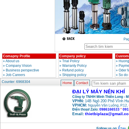
Pa
Comapny Profile
Company policy
Custome
»
About us
»
Trial Policy
»
Huong
»
Company Vision
»
Warranty Policy
»
Paymen
»
Business perspective
»
Refund policy
»
Oder 
»
Job Careers
»
Shipping policy
»
So do 
Counter: 6968304
Home
Contact
ĐẠI LÝ MÁY NÉN KHÍ
Công ty TNHH Minh Thiên Long - 
VPHN:
14B Ngõ 200 Phố Vĩnh Hư
VPHCM:
Nguyễn Văn Luông, P.12, 
Điện thoại/ Zalo:
0986166533
*
091
thietbiplaza@gmail.c
Email:
Follow us on
: