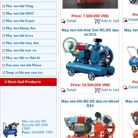
May nen khi Wing
May nen khi ABAC
Pri
Price
:
7.500.000
VND
Detai
Detail
Add to cart
May nen khi Ergen
May nen khong dau
May nen khi khai Son W1.8/5 dau
May nen
no D15
May nen khi Arwa
May nen khi chay dau
May nen khi truc vit
May say khi va thiet bi
Dau may nen khi Piston
Dung cu khi nen cam tay
Best-Sell Products
Pri
Price
:
19.500.000
VND
Detai
Detail
Add to cart
May nen khi W2.8/5 dau no diesel
May ne
D24
May nen khi 40L
Hyundai AH 3040
(3HP)
Price
:
5650000
VND