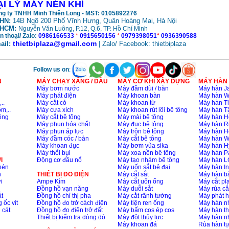
ẠI LÝ MÁY NÉN KHÍ
g ty TNHH Minh Thiên Long - MST: 0105892276
HN:
14B Ngõ 200 Phố Vĩnh Hưng, Quân Hoàng Mai, Hà Nội
HCM:
Nguyễn Văn Luông, P.12, Q.6, TP. Hồ Chí Minh
n thoại/ Zalo:
0986166533
*
0915650156
*
0979398051
*
0936390588
thietbiplaza@gmail.com
ail:
| Zalo/ Facebook: thietbiplaza
Follow us on
:
N
MÁY CHẠY XĂNG / DẦU
MÁY CƠ KHÍ XÂY DỰNG
MÁY HÀN
Máy bơm nước
Máy đầm dùi / bàn
Máy hàn Ja
Máy phát điện
Máy khoan bàn
Máy hàn 
..
Máy cắt cỏ
Máy khoan từ
Máy hàn Ti
m,..
Máy cưa xích
Máy khoan rút lõi bê tông
Máy hàn T
ông
Máy cắt bê tông
Máy mài bê tông
Máy hàn H
Máy phun hóa chất
Máy đục bê tông
Máy hàn R
Máy phun áp lực
Máy trộn bê tông
Máy hàn H
Máy đầm cóc / bàn
Máy cắt bê tông
Máy hàn 
Máy khoan đục
Máy bơm vũa sika
Máy hàn H
Máy thổi bụi
Máy xoa nền bê tông
Máy hàn P
I
Động cơ đầu nổ
Máy tạo nhám bê tông
Máy hàn L
nén
Máy uốn sắt bẻ đai
Máy hàn I
n
THIÊT BỊ ĐO ĐIỆN
Máy cắt sắt
Máy hàn 
i
Ampe Kìm
Máy cắt uốn ống
Máy cắt p
Đồng hồ vạn năng
Máy duỗi sắt
Máy rùa cắ
t
Đồng hồ chỉ thị pha
Máy cắt rãnh tường
Máy phát 
 ốc vít
Đồng hồ đo trở cách điện
Máy tiện ren ống
Máy hàn 
 cát
Đồng hồ đo điện trở đất
Máy bấm cos ép cos
Máy hàn th
Thiết bị kiểm tra dòng dò
Máy đột thủy lực
Máy hàn n
Máy khoan đá
Rùa hàn t