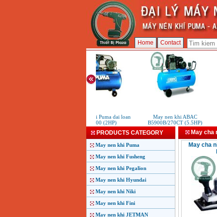
Home
Contact
May nen khi Puma dai loan
May nen khi ABAC
M
PK2100 (2HP)
B5900B/270CT (5.5HP)
May cha
PRODUCTS CATEGORY
May cha n
May nen khi Puma
May nen khi Fusheng
May nen khi Pegalion
May nen khi Hyundai
May nen khi Niki
May nen khi Fini
May nen khi JETMAN