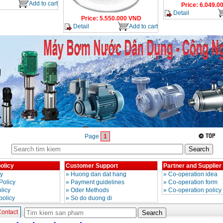
Add to cart
Price
:
6.049.0
Detail
Price
:
5.550.000
VND
Detail
Add to cart
Page
1
olicy
Customer Support
Partner and Supplier
cy
»
Huong dan dat hang
»
Co-operation idea
Policy
»
Payment guidelines
»
Co-operation form
licy
»
Oder Methods
»
Co-operation policy
policy
»
So do duong di
ontact