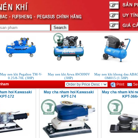
ay nen khi Pegalion TM-V-
May nen khi Arwa AW3090V
May nen khi khong dau ABAC
0.25/8-70L (3HP)
(3HP)
OM015 (1.5HP)
 nham
Print
Sen
ham hoi Kawasaki
May cha nham hoi Kawasaki
May cha nham khi n
KPT-172
KPT-174
KPT-366