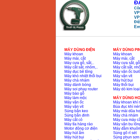
Đ
Côn
VP
VP
Điệ
Em
MÁY DÙNG ĐIỆN
MÁY DÙNG PI
Máy khoan
Máy khoan
Máy mài, cắt
Máy mài, cắt
Máy cưa gỗ, sắt,..
Máy cưa sắt, gỗ,
Máy cắt sắt, nhôm,..
Máy cắt sắt, nhô
Máy đục bê tông
Máy vặn ốc bul
Máy khò nhiệt thổi bụi
Máy vặn vít
Máy chà nhám
Máy hút bụi
Máy đánh bóng
Máy thổi bụi
Máy soi phay router
Máy dò kim loại
Máy bào gỗ
Máy làm mộc
MÁY DÙNG HƠ
Máy vặn ốc
Máy khoan khí 
Máy vặn vít
Búa đục khí né
Súng bắn keo
Máy mài dũa hơ
Súng bắn đinh
Máy chà nhám
Máy cắt cỏ
Máy cưa máy cắ
Máy tỉa hàng rào
Máy vặn bu lông
Motor động cơ điện
Máy đầm khuôn
Máy hút ẩm
Súng gõ rỉ sét
Máy hút bụi
Súng phun sơn