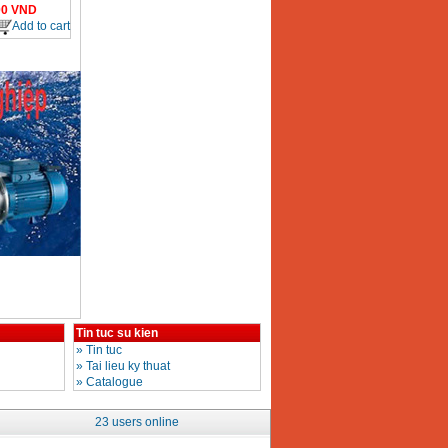
00
VND
Add to cart
Tin tuc su kien
»
Tin tuc
»
Tai lieu ky thuat
»
Catalogue
23 users online