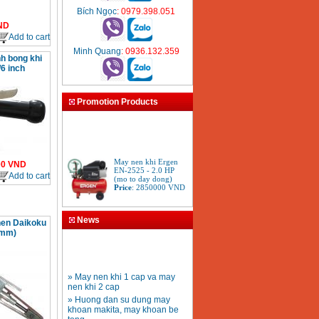
Bích Ngọc
: 0979.398.051
ND
Add to cart
Minh Quang
: 0936.132.359
h bong khi
6 inch
Promotion Products
May nen khi Ergen
00
VND
EN-2525 - 2.0 HP
(mo to day dong)
Add to cart
Price
:
2850000
VND
Sung phun son Iwata
News
nen Daikoku
W101-134G
0mm)
Price
:
3680000
VND
» May nen khi 1 cap va may
nen khi 2 cap
» Huong dan su dung may
khoan makita, may khoan be
tong