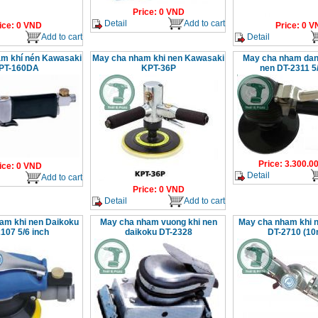
Price
:
0
VND
Detail
Add to cart
ice
:
0
VND
Price
:
0
V
Add to cart
Detail
m khí nén Kawasaki
May cha nham khi nen Kawasaki
May cha nham dan
PT-160DA
KPT-36P
nen DT-2311 5/
Price
:
3.300.0
ice
:
0
VND
Detail
Add to cart
Price
:
0
VND
Detail
Add to cart
am khi nen Daikoku
May cha nham vuong khi nen
May cha nham khi 
107 5/6 inch
daikoku DT-2328
DT-2710 (1