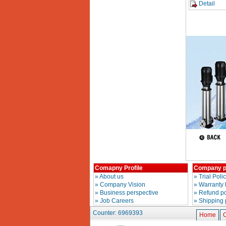
D1 (0.5HP)
Detail
Price
:
12950000
VND
May nen khi Puma
PX5160 (5HP)
Price
:
27500000
VND
May nen khi Puma dai
loan PK2100 (2HP)
Price
:
17900000
VND
May nen khi khong
dau ABAC OM015
(1.5HP)
Price
:
5250000
VND
Comapny Profile
Company p
»
About us
»
Trial Poli
»
Company Vision
»
Warranty 
»
Business perspective
»
Refund po
»
Job Careers
»
Shipping 
Counter: 6969393
Home
C