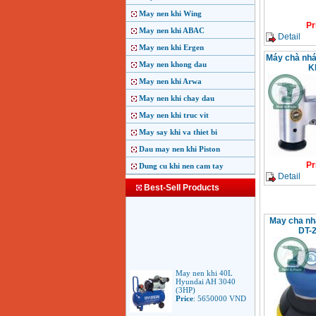
May nen khi Wing
Pr
May nen khi ABAC
Detail
May nen khi Ergen
Máy chà nhá
May nen khong dau
K
May nen khi Arwa
May nen khi chay dau
May nen khi truc vit
May say khi va thiet bi
Dau may nen khi Piston
Pr
Dung cu khi nen cam tay
Detail
Best-Sell Products
May cha nh
DT-2
May nen khi 40L
Hyundai AH 3040
(3HP)
Price
:
5650000
VND