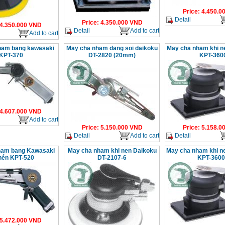
Price
:
4.450.0
Detail
Price
:
4.350.000
VND
4.350.000
VND
Detail
Add to cart
Add to cart
ham bang kawasaki
May cha nham dang soi daikoku
May cha nham khi n
KPT-370
DT-2820 (20mm)
KPT-360
4.607.000
VND
Add to cart
Price
:
5.150.000
VND
Price
:
5.158.0
Detail
Add to cart
Detail
ham bang Kawasaki
May cha nham khi nen Daikoku
May cha nham khi n
 nén KPT-520
DT-2107-6
KPT-360
5.472.000
VND