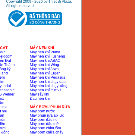
Copyright 2009 - 2026 by Thiet Bi Plaza.
All right reserved.
 CẮT
MÁY NÉN KHÍ
sic
Máy nén khí Puma
Weldcom
Máy nén khí Fusheng
ến Đạt
Máy nén khí ABAC
ân Thành
Máy nén khí Wing
ồng ký
Máy nen khí Arwa
iland
Máy nén khí Ergen
ero
Máy nén khí Pegasus
Wim
Máy nén khí chạy dầu
yundai
Máy nén khí chạy xăng
anasonic
Máy nén khí trục vít
G Welder
Máy sấy khí
nox
Đầu nén khí
bấm
lasma
MÁY BƠM / PHUN RỬA
t hơi
Máy bơm nước
hàn
Máy phun rửa áp lực
nhôm
Máy bơm đầu nổ
iếc
Máy bơm dầu mỡ
hựa
Máy bơm chìm tõm
ự động
Máy bơm chữa cháy