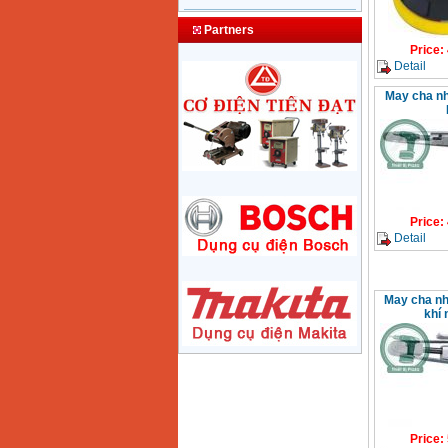
May nen khi Puma dai
loan PK0260 (1/2HP)
Partners
Price
:
10100000
VND
Price
:
Detail
May cha n
May nen khi dau lien
24L (2,5HP)
Price
:
2250000
VND
May nen khi dau lien
2 tu 50l (5HP) 220V
Price
:
3150000
VND
Price
:
Detail
May nen khi W2.8/5
dau no diesel D24
Price
:
24500000
VND
May cha n
khí
May nen khi Puma
XN2525 (2.5HP)
Price
:
4150000
VND
Price
:
May nen khi Fusheng