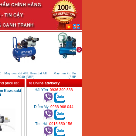
May nen khi 40L Hyundai AH
May nen khi Puma PX5160
May nen khi khong dau
3040 (3HP)
(5HP)
TMOF550-40L (3/4HP)
d price list
Online advisory
Hải Yến
: 0936.390.588
en Kawasaki
4
Diễm My
: 0988.968.044
Thu Hà
: 0915.650.156