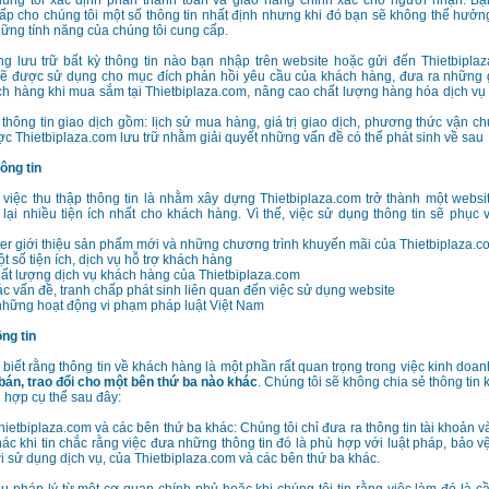
úng tôi xác định phần thanh toán và giao hàng chính xác cho người nhận. Bạ
ấp cho chúng tôi một số thông tin nhất định nhưng khi đó bạn sẽ không thể hưở
hững tính năng của chúng tôi cung cấp.
ng lưu trữ bất kỳ thông tin nào bạn nhập trên website hoặc gửi đến Thietbipl
 sẽ được sử dụng cho mục đích phản hồi yêu cầu của khách hàng, đưa ra những 
h hàng khi mua sắm tại Thietbiplaza.com, nâng cao chất lượng hàng hóa dịch vụ v
 thông tin giao dịch gồm: lịch sử mua hàng, giá trị giao dịch, phương thức vận c
c Thietbiplaza.com lưu trữ nhằm giải quyết những vấn đề có thể phát sinh về sau
ông tin
 việc thu thập thông tin là nhằm xây dựng Thietbiplaza.com trở thành một webs
lại nhiều tiện ích nhất cho khách hàng. Vì thế, việc sử dụng thông tin sẽ phục
ter giới thiệu sản phẩm mới và những chương trình khuyến mãi của Thietbiplaza.c
t số tiện ích, dịch vụ hỗ trợ khách hàng
ất lượng dịch vụ khách hàng của Thietbiplaza.com
các vấn đề, tranh chấp phát sinh liên quan đến việc sử dụng website
những hoạt động vi phạm pháp luật Việt Nam
ông tin
a biết rằng thông tin về khách hàng là một phần rất quan trọng trong việc kinh doa
án, trao đổi cho một bên thứ ba nào khác
. Chúng tôi sẽ không chia sẻ thông tin
 hợp cụ thể sau đây:
hietbiplaza.com và các bên thứ ba khác: Chúng tôi chỉ đưa ra thông tin tài khoản 
hác khi tin chắc rằng việc đưa những thông tin đó là phù hợp với luật pháp, bảo vệ
 sử dụng dịch vụ, của Thietbiplaza.com và các bên thứ ba khác.