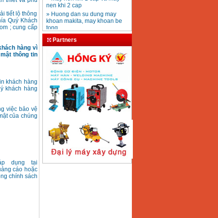
n thiết và phù
nen khi 2 cap
» Huong dan su dung may
 tiết lộ thông
khoan makita, may khoan be
phía Quý Khách
tong
com ; cung cấp
» Huong dan su dung may
Partners
khoan Bosch GSB16RE
khách hàng vì
» Huong dan su dung may
mật thông tin
khoan Bosch GBH 2-26DFR
» Huong dan su dung may do
khoang bosch cach DLE 50
» Huong dan su dung may cat
tin khách hàng
co, lap may cat co
‎ý khách hàng
» Huong dan lap gia cuon, su
dung banner cuon
ng việc bảo vệ
» Huong dan lap may cua
 mật của chúng
xich, su dung may cua xich
chay xang
» Huong dan su dung may
khoan tu Nitto
» Huong dan su dung may
khoan tu Powerbor PB45
áp dụng tại
quảng cáo hoặc
rong chính sách