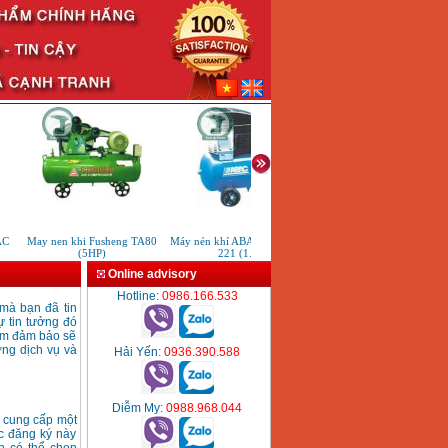
C
May nen khi Fusheng TA80
Máy nén khí ABAC Pole Position
May nen khi Puma PX0
(5HP)
221 (1.5HP)
(1/2Hp)
Online advisory
Hotline
: 0986.166.533
mà bạn đã tin
ự tin tưởng đó
com đảm bảo sẽ
ợng dịch vụ và
Hải Yến
: 0936.390.588
Diễm My
: 0988.968.044
à cung cấp một
c đăng k‎ý này