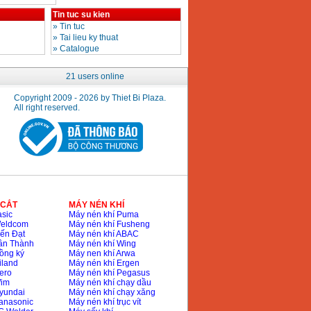
Tin tuc su kien
»
Tin tuc
»
Tai lieu ky thuat
»
Catalogue
21 users online
Copyright 2009 - 2026 by Thiet Bi Plaza.
All right reserved.
 CẮT
MÁY NÉN KHÍ
sic
Máy nén khí Puma
Weldcom
Máy nén khí Fusheng
ến Đạt
Máy nén khí ABAC
ân Thành
Máy nén khí Wing
ồng ký
Máy nen khí Arwa
iland
Máy nén khí Ergen
ero
Máy nén khí Pegasus
Wim
Máy nén khí chạy dầu
yundai
Máy nén khí chạy xăng
anasonic
Máy nén khí trục vít