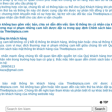
u pháp l‎ý từ một cơ quan chính phủ hoặc khi chúng tôi tin rằng việc làm đó là cầ
 theo các yêu cầu pháp l‎ý
 trường hợp còn lại, chúng tôi sẽ có thông báo cụ thể cho Quý Khách Hàng khi phải
ên thứ ba và thông tin này chỉ được cung cấp khi được sự phản hồi đồng ‎ý‎ từ 
 chương trình khuyến mãi có sự hợp tác, tài trợ với các đối tác của Thietbiplaza.
 giao nhận cần thiết cho các đơn vị vận chuyển
 không bao gồm việc bán, chia sẻ dẫn đến việc làm lộ thông tin cá nhân của 
ơng mại vi phạm những cam kết được đặt ra trong quy định Chính sách bảo 
ủa Thietbiplaza.com
hông tin khách hàng
g cam kết không cố ‎‎ý tiết lộ thông tin khách hàng, không bán hoặc chia sẻ thông 
laza. com vì mục đích thương mại vi phạm những cam kết giữa chúng tôi với Qu
ính sách bảo mật thông tin khách hàng của Thietbiplaza.com.
a nhấn mạnh rằng chúng tôi rất quan tâm đến quyền lợi của Quý ‎khách hàng tro
nhân nên trong trường hợp bạn có góp ‎ý, thắc mắc liên quan đến chính sách bảo
iên hệ:
04.39965613
iplaza@gmail.com
 bảo mật thông tin khách hàng của Thietbiplaza.com chỉ được 
ietbiplaza.com . Nó không bao gồm hoặc liên quan đến các bên thứ ba khác đặt 
ại Thietbiplaza.com. Chúng tôi đề nghị bạn tham khảo và phân biệt rõ sự khác biệt t
g tin khách hàng của những website này