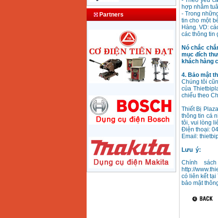
- Theo yêu cầ
hợp nhằm tuân
May nen khi Puma dai
- Trong những
Partners
loan PK0260 (1/2HP)
tin cho một b
Price
:
10100000
VND
Hàng. VD: các
các thông tin
Nó chắc chắn
May nen khi dau lien
mục đích thư
24L (2,5HP)
khách hàng c
Price
:
2250000
VND
4. Bảo mật t
Chúng tôi cũn
của Thietbip
chiếu theo Ch
May nen khi dau lien
2 tu 50l (5HP) 220V
Price
:
3150000
VND
Thiết Bị Plaz
thông tin cá 
tôi, vui lòng l
Điện thoại: 
Email: thietb
May nen khi W2.8/5
dau no diesel D24
Price
:
24500000
VND
Lưu ‎ ý:
Chính sách
http://www.th
có liên kết t
May nen khi Puma
bảo mật thôn
XN2525 (2.5HP)
Price
:
4150000
VND