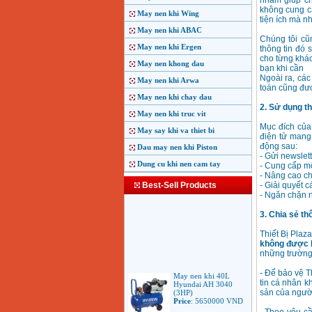
nhằm giúp ch
không cung c
May nen khi Wing
tiện ích mà n
May nen khi ABAC
Chúng tôi cũ
May nen khi Ergen
thông tin đó
cho từng khác
May nen khong dau
bạn khi cần
Ngoài ra, các
May nen khi Arwa
toán cũng đượ
May nen khi chay dau
2. Sử dụng th
May nen khi truc vit
Mục đích của
May say khi va thiet bi
điện tử mang 
động sau:
Dau may nen khi Piston
- Gửi newslet
Dung cu khi nen cam tay
- Cung cấp mộ
- Nâng cao ch
Best-Sell Products
- Giải quyết 
- Ngăn chặn 
3. Chia sẻ th
Thiết Bị Plaz
không được b
những trường
May nen khi 40L
- Để bảo vệ T
Hyundai AH 3040
tin cá nhân k
(3HP)
sản của người
Price
:
5650000
VND