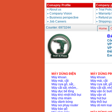
May nen khi Fusheng
D1 (0.5HP)
Comapny Profile
Company p
Price
:
12950000
VND
»
About us
»
Trial Poli
»
Company Vision
»
Warranty 
»
Business perspective
»
Refund po
»
Job Careers
»
Shipping 
May nen khi Puma
PX5160 (5HP)
Counter: 6973244
Price
:
27500000
VND
Home
C
Đ
Côn
May nen khi Puma dai
VP
loan PK2100 (2HP)
VP
Price
:
17900000
VND
Điệ
Em
May nen khi khong
dau ABAC OM015
(1.5HP)
Price
:
5250000
VND
MÁY DÙNG ĐIỆN
MÁY DÙNG PI
Máy khoan
Máy khoan
Máy mài, cắt
Máy mài, cắt
Máy cưa gỗ, sắt,..
Máy cưa sắt, gỗ,
Máy cắt sắt, nhôm,..
Máy cắt sắt, nhô
Máy đục bê tông
Máy vặn ốc bul
Máy khò nhiệt thổi bụi
Máy vặn vít
Máy chà nhám
Máy hút bụi
Máy đánh bóng
Máy thổi bụi
Máy soi phay router
Máy dò kim loại
Máy bào gỗ