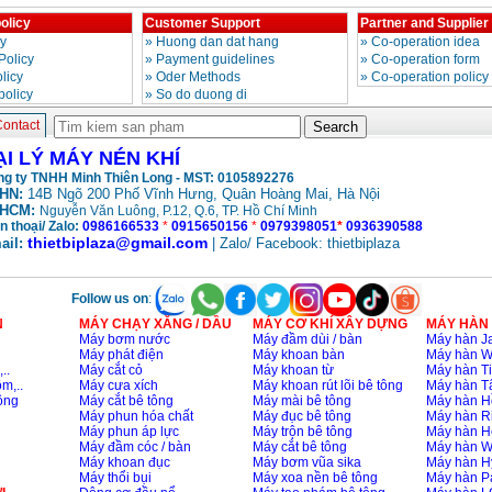
olicy
Customer Support
Partner and Supplier
cy
»
Huong dan dat hang
»
Co-operation idea
Policy
»
Payment guidelines
»
Co-operation form
licy
»
Oder Methods
»
Co-operation policy
policy
»
So do duong di
ontact
ẠI LÝ MÁY NÉN KHÍ
g ty TNHH Minh Thiên Long - MST: 0105892276
HN:
14B Ngõ 200 Phố Vĩnh Hưng, Quân Hoàng Mai, Hà Nội
HCM:
Nguyễn Văn Luông, P.12, Q.6, TP. Hồ Chí Minh
n thoại/ Zalo:
0986166533
*
0915650156
*
0979398051
*
0936390588
thietbiplaza@gmail.com
ail:
| Zalo/ Facebook: thietbiplaza
Follow us on
:
N
MÁY CHẠY XĂNG / DẦU
MÁY CƠ KHÍ XÂY DỰNG
MÁY HÀN
Máy bơm nước
Máy đầm dùi / bàn
Máy hàn Ja
Máy phát điện
Máy khoan bàn
Máy hàn 
..
Máy cắt cỏ
Máy khoan từ
Máy hàn Ti
m,..
Máy cưa xích
Máy khoan rút lõi bê tông
Máy hàn T
ông
Máy cắt bê tông
Máy mài bê tông
Máy hàn H
Máy phun hóa chất
Máy đục bê tông
Máy hàn R
Máy phun áp lực
Máy trộn bê tông
Máy hàn H
Máy đầm cóc / bàn
Máy cắt bê tông
Máy hàn 
Máy khoan đục
Máy bơm vũa sika
Máy hàn H
Máy thổi bụi
Máy xoa nền bê tông
Máy hàn P