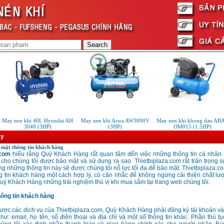
May nen khi 40L Hyundai AH
May nen khi Arwa AW3090V
May nen khi khong dau ABA
3040 (3HP)
(3HP)
OM015 (1.5HP)
cy
 mật thông tin khách hàng
.com
hiểu rằng Quý Khách Hàng rất quan tâm đến việc những thông tin cá nhân 
cho chúng tôi được bảo mật và sử dụng ra sao. Thietbiplaza.com rất trân trọng s
ng những thông tin này sẽ được chúng tôi nỗ lực tối đa để bảo mật. Thietbiplaza.
 tin khách hàng một cách hợp lý, có cân nhắc để không ngừng cải thiện chất lư
uý Khách Hàng những trải nghiệm thú vị khi mua sắm tại trang web chúng tôi.
hông tin khách hàng
ược các dịch vụ của Thietbiplaza.com, Quý Khách Hàng phải đăng ký tài khoản v
như: email, họ tên, số điện thoại và địa chỉ và một số thông tin khác. Phần thủ tụ