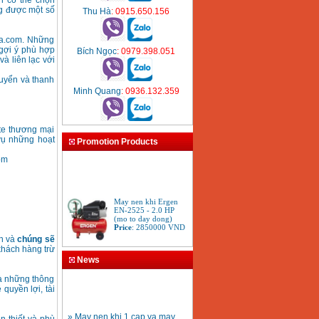
n có thể chọn
ng được một số
Thu Hà
: 0915.650.156
aza.com. Những
gợi ý‎ phù hợp
Bích Ngọc
: 0979.398.051
à liên lạc với
huyển và thanh
Minh Quang
: 0936.132.359
ite thương mại
 vụ những hoạt
Promotion Products
om
May nen khi Ergen
EN-2525 - 2.0 HP
(mo to day dong)
Price
:
2850000
VND
nh và
chúng sẽ
 khách hàng trừ
Sung phun son Iwata
News
W101-134G
Price
:
3680000
VND
và những thông
 quyền lợi, tài
» May nen khi 1 cap va may