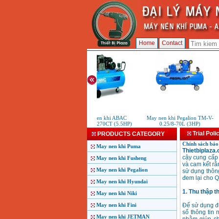
Home
Contact
May nen khi ABAC
May nen khi Pegalion TM-V-
B5900B/270CT (5.5HP)
0.25/8-70L (3HP)
Trial Poli
PRODUCTS CATEGORY
Chính sách bảo
May nen khi Puma
Thietbiplaza
cậy cung cấp 
May nen khi Fusheng
và cam kết rằ
May nen khi Pegalion
sử dụng thông
đem lại cho Q
May nen khi Hyundai
1. Thu thập t
May nen khi Niki
May nen khi Fini
Để sử dụng đ
số thông tin 
May nen khi JETMAN