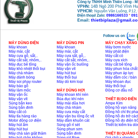
Công ty TNHH Minh Thiên Long - 
VPHN:
14B Ngõ 200 Phố Vĩnh Hư
VPHCM:
Nguyễn Văn Luông, P.12, 
Điện thoại/ Zalo:
0986166533
*
091
thietbiplaza@gmail.c
Email:
Follow us on
:
MÁY DÙNG ĐIỆN
MÁY DÙNG PIN
MÁY CHẠY XĂNG 
Máy khoan
Máy khoan
Máy bơm nước
Máy mài, cắt
Máy mài, cắt
Máy phát điện
Máy cưa gỗ, sắt,..
Máy cưa sắt, gỗ,..
Máy cắt cỏ
Máy cắt sắt, nhôm,..
Máy cắt sắt, nhôm,..
Máy cưa xích
Máy đục bê tông
Máy vặn ốc bulông
Máy cắt bê tông
Máy khò nhiệt thổi bụi
Máy vặn vít
Máy phun hóa chất
Máy chà nhám
Máy hút bụi
Máy phun áp lực
Máy đánh bóng
Máy thổi bụi
Máy đầm cóc / bàn
Máy soi phay router
Máy dò kim loại
Máy khoan đục
Máy bào gỗ
Máy thổi bụi
Máy làm mộc
MÁY DÙNG HƠI
Động cơ đầu nổ
Máy vặn ốc
Máy khoan khí nén
Máy vặn vít
Búa đục khí nén
THIÊT BỊ ĐO ĐIỆN
Súng bắn keo
Máy mài dũa hơi
Ampe Kìm
Súng bắn đinh
Máy chà nhám
Đồng hồ vạn năng
Máy cắt cỏ
Máy cưa máy cắt
Đồng hồ chỉ thị ph
Máy tỉa hàng rào
Máy vặn bu lông ốc vít
Đồng hồ đo trở các
Motor động cơ điện
Máy đầm khuôn cát
Đồng hồ đo điện tr
Máy hút ẩm
Súng gõ rỉ sét
Thiết bị kiểm tra d
Máy hút bụi
Súng phun sơn
Máy chà sàn giặt thảm
Súng bắn đinh
THIỆT BỊ QUẢNG
Máy hút chân không
Súng rút Rive
Giá chữ x standy