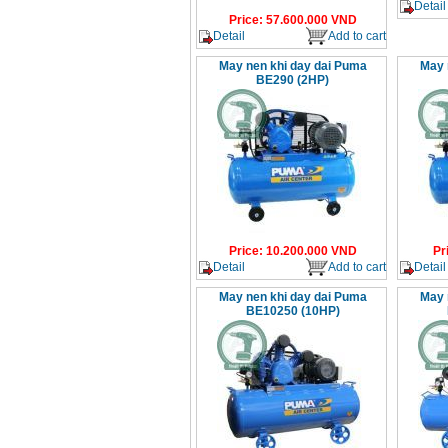
Detail
Price
:
57.600.000
VND
Detail
Add to cart
May nen khi day dai Puma
May 
BE290 (2HP)
Price
:
10.200.000
VND
Pr
Detail
Add to cart
Detail
May nen khi day dai Puma
May 
BE10250 (10HP)