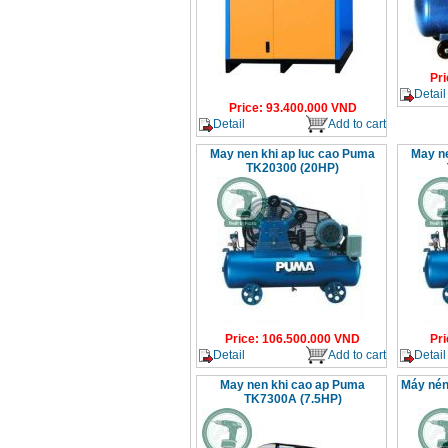
Pri
Detail
Price
:
93.400.000
VND
Detail
Add to cart
May nen khi ap luc cao Puma
May ne
TK20300 (20HP)
Price
:
106.500.000
VND
Pri
Detail
Add to cart
Detail
May nen khi cao ap Puma
Máy nén
TK7300A (7.5HP)