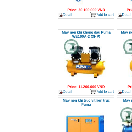
Price
:
30.100.000
VND
Pri
Detail
Add to cart
Detail
May nen khi khong dau Puma
May n
WE160A-2 (3HP)
Price
:
11.200.000
VND
Pr
Detail
Add to cart
Detail
May nen khi truc vit lien truc
May 
Puma