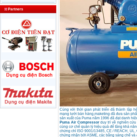
May nen khi Puma dai
loan PK0260 (1/2HP)
Partners
Price
:
10100000
VND
May nen khi dau lien
24L (2,5HP)
Price
:
2250000
VND
May nen khi dau lien
2 tu 50l (5HP) 220V
Price
:
3150000
VND
May nen khi W2.8/5
dau no diesel D24
Price
:
24500000
VND
May nen khi Puma
Cùng với thời gian phát triển đã thành lập h
XN2525 (2.5HP)
mạng lưới bán hàng,maketing đã đưa sản p
Price
:
4150000
VND
sản xuất của Puma năm 1996 đã đạt danh hi
Puma Air Compressor
duy trì về nghiên cứu
cùng cơ chế quản lý hiệu quả để tăng khả năng
chứng chỉ ISO 9001/13485, CE / REACH, UL, 
May nen khi Fusheng
chứng nhận bởi ASME, các bằng sáng chế và đă
D1 (0.5HP)