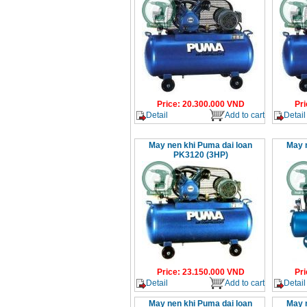
Price
:
20.300.000
VND
Pri
Detail
Add to cart
Detail
May nen khi Puma dai loan
May 
PK3120 (3HP)
Price
:
23.150.000
VND
Pri
Detail
Add to cart
Detail
May nen khi Puma dai loan
May 