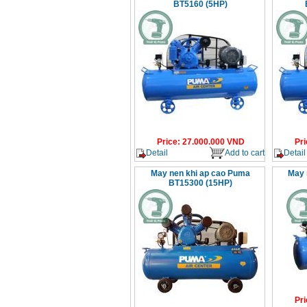
BT5160 (5HP)
Price
:
27.000.000
VND
Pri
Detail
Add to cart
Detail
May nen khi ap cao Puma
May 
BT15300 (15HP)
Pri