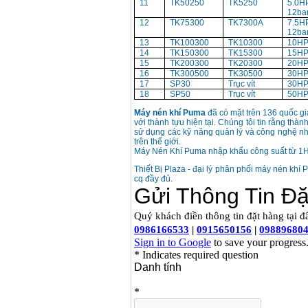
11
TK50250
TK5250
5.0H
12ba
12
TK75300
TK7300A
7.5H
12ba
13
TK100300
TK10300
10HP
14
TK150300
TK15300
15HP
15
TK200300
TK20300
20HP
16
TK300500
TK30500
30HP
17
SP30
Trục vít
30HP
18
SP50
Trục vít
50HP
Máy nén khí Puma
đã có mặt trên 136 quốc g
với thành tựu hiện tại. Chúng tôi tin rằng thà
sử dụng các kỹ năng quản lý và công nghệ n
trên thế giới.
Máy Nén Khí Puma nhập khẩu công suất từ 1H
Thiết Bị Plaza - đại lý phân phối máy nén khí
cq đầy đủ.