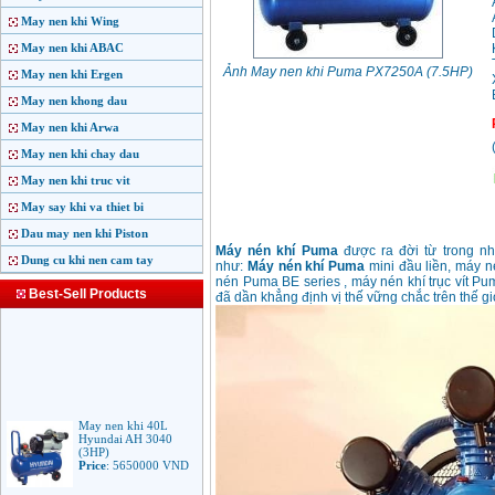
May nen khi Wing
May nen khi ABAC
Ảnh May nen khi Puma PX7250A (7.5HP)
May nen khi Ergen
May nen khong dau
May nen khi Arwa
May nen khi chay dau
May nen khi truc vit
May say khi va thiet bi
Dau may nen khi Piston
Máy nén khí Puma
được ra đời từ trong nh
Dung cu khi nen cam tay
như:
Máy nén khí Puma
mini đầu liền, máy 
nén Puma BE series , máy nén khí trục vít P
Best-Sell Products
đã dần khẳng định vị thế vững chắc trên thế gi
May nen khi 40L
Hyundai AH 3040
(3HP)
Price
:
5650000
VND