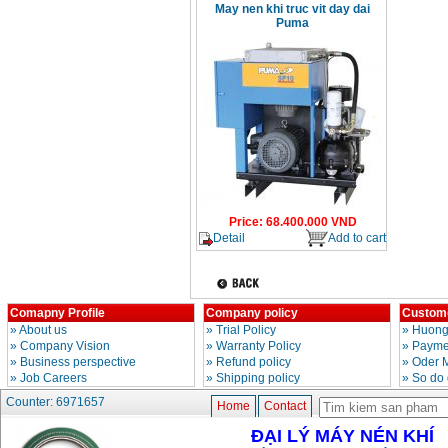
May nen khi truc vit day dai
Puma
Price
:
68.400.000
VND
Detail
Add to cart
Comapny Profile
Company policy
Custome
»
About us
»
Trial Policy
»
Huong
»
Company Vision
»
Warranty Policy
»
Paymen
»
Business perspective
»
Refund policy
»
Oder 
»
Job Careers
»
Shipping policy
»
So do 
Counter: 6971657
Home
Contact
ĐẠI LÝ MÁY NÉN KHÍ