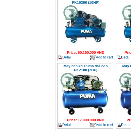
PK10300 (10HP)
Price
:
60.150.000
VND
Pri
Detail
Add to cart
Detail
May nen khi Puma dai loan
May 
PK2100 (2HP)
Price
:
17.900.000
VND
Pr
Detail
Add to cart
Detail