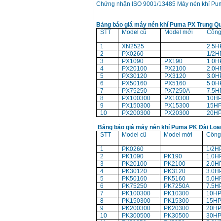
Chứng nhận ISO 9001/13485 Máy nén khí Pu
Price
:
12950000
VND
Bảng báo giá máy nén khí Puma PX Trung Q
STT
Model cũ
Model mới
Công
May nen khi Puma
PX5160 (5HP)
1
XN2525
2.5H
Price
:
27500000
VND
2
PX0260
1/2H
3
PX1090
PX190
1.0H
4
PX20100
PX2100
2.0H
5
PX30120
PX3120
3.0H
May nen khi Puma dai
6
PX50160
PX5160
5.0H
loan PK2100 (2HP)
Price
:
17900000
VND
7
PX75250
PX7250A
7.5H
8
PX100300
PX10300
10HP
9
PX150300
PX15300
15HP
10
PX200300
PX20300
20HP
May nen khi khong
dau ABAC OM015
Bảng báo giá máy nén khí Puma PK Đài Loa
(1.5HP)
STT
Model cũ
Model mới
Công
Price
:
5250000
VND
1
PK0260
1/2H
2
PK1090
PK190
1.0H
3
PK20100
PK2100
2.0H
4
PK30120
PK3120
3.0H
5
PK50160
PK5160
5.0H
6
PK75250
PK7250A
7.5H
7
PK100300
PK10300
10HP
8
PK150300
PK15300
15HP
9
PK200300
PK20300
20HP
10
PK300500
PK30500
30HP