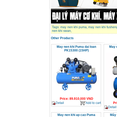
Tags:
may nen khi puma
,
may nen khi fushen
nen khi swan
,
Other Products
May nen khi Puma dai loan
May 
PK15300 (15HP)
Price
:
89.910.000
VND
Detail
Add to cart
Pr
Detail
May nen khi ap cao Puma
Máy 