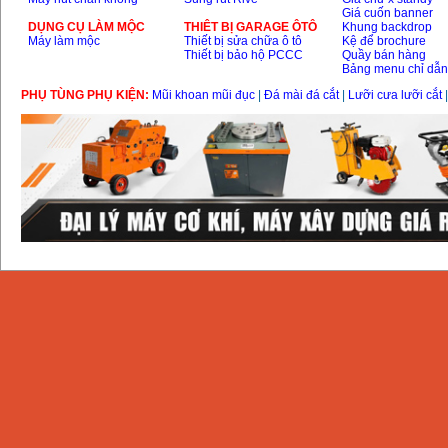
Giá cuốn banner
DỤNG CỤ LÀM MỘC
THIÊT BỊ GARAGE ÔTÔ
Khung backdrop
Máy làm mộc
Thiết bị sửa chữa ô tô
Kệ để brochure
Thiết bị bảo hộ PCCC
Quầy bán hàng
Bảng menu chỉ dẫ
PHỤ TÙNG PHỤ KIỆN:
Mũi khoan mũi đục
|
Đá mài đá cắt
|
Lưỡi cưa lưỡi cắt