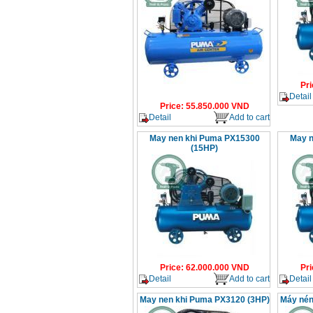
Pri
Detail
Price
:
55.850.000
VND
Detail
Add to cart
May nen khi Puma PX15300
May n
(15HP)
Price
:
62.000.000
VND
Pri
Detail
Add to cart
Detail
May nen khi Puma PX3120 (3HP)
Máy nén