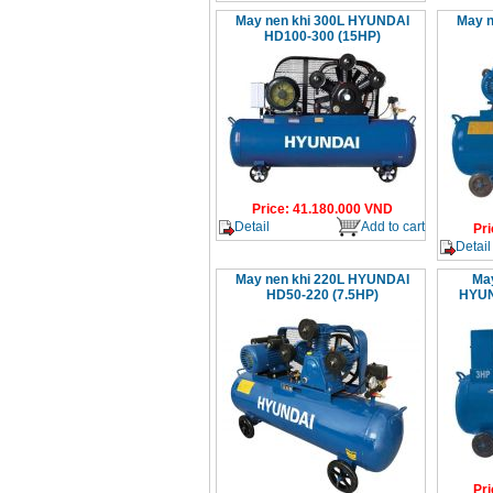
May nen khi 300L HYUNDAI
May n
HD100-300 (15HP)
Price
:
41.180.000
VND
Detail
Add to cart
Pri
Detail
May nen khi 220L HYUNDAI
May
HD50-220 (7.5HP)
HYUN
Pri