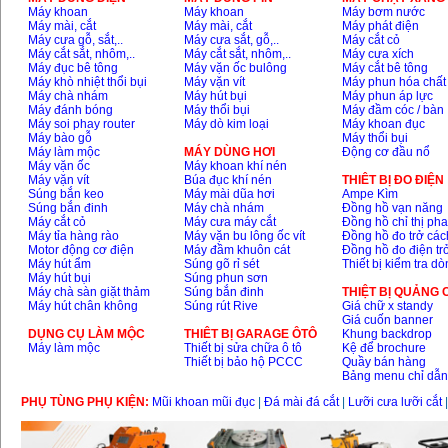
Máy khoan
Máy khoan
Máy bơm nước
Máy mài, cắt
Máy mài, cắt
Máy phát điện
Máy cưa gỗ, sắt,..
Máy cưa sắt, gỗ,..
Máy cắt cỏ
Máy cắt sắt, nhôm,..
Máy cắt sắt, nhôm,..
Máy cưa xích
Máy đục bê tông
Máy vặn ốc bulông
Máy cắt bê tông
Máy khò nhiệt thổi bụi
Máy vặn vít
Máy phun hóa chất
Máy chà nhám
Máy hút bụi
Máy phun áp lực
Máy đánh bóng
Máy thổi bụi
Máy đầm cóc / bàn
Máy soi phay router
Máy dò kim loại
Máy khoan đục
Máy bào gỗ
Máy thổi bụi
Máy làm mộc
MÁY DÙNG HƠI
Động cơ đầu nổ
Máy vặn ốc
Máy khoan khí nén
Máy vặn vít
Búa đục khí nén
THIÊT BỊ ĐO ĐIỆN
Súng bắn keo
Máy mài dũa hơi
Ampe Kìm
Súng bắn đinh
Máy chà nhám
Đồng hồ vạn năng
Máy cắt cỏ
Máy cưa máy cắt
Đồng hồ chỉ thị ph
Máy tỉa hàng rào
Máy vặn bu lông ốc vít
Đồng hồ đo trở các
Motor động cơ điện
Máy đầm khuôn cát
Đồng hồ đo điện tr
Máy hút ẩm
Súng gõ rỉ sét
Thiết bị kiểm tra d
Máy hút bụi
Súng phun sơn
Máy chà sàn giặt thảm
Súng bắn đinh
THIỆT BỊ QUẢNG
Máy hút chân không
Súng rút Rive
Giá chữ x standy
Giá cuốn banner
DỤNG CỤ LÀM MỘC
THIÊT BỊ GARAGE ÔTÔ
Khung backdrop
Máy làm mộc
Thiết bị sửa chữa ô tô
Kệ để brochure
Thiết bị bảo hộ PCCC
Quầy bán hàng
Bảng menu chỉ dẫ
PHỤ TÙNG PHỤ KIỆN:
Mũi khoan mũi đục
|
Đá mài đá cắt
|
Lưỡi cưa lưỡi cắt