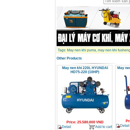
D1 (0.5HP)
Price
:
12950000
VND
May nen khi Puma
PX5160 (5HP)
Price
:
27500000
VND
May nen khi Puma dai
Tags:
May nen khi puma
,
may nen khi fushen
loan PK2100 (2HP)
Price
:
17900000
VND
Other Products
May nen khi 220L HYUNDAI
May nen
HD75-220 (10HP)
May nen khi khong
dau ABAC OM015
(1.5HP)
Price
:
5250000
VND
Pr
Price
:
25.580.000
VND
Detail
Detail
Add to cart