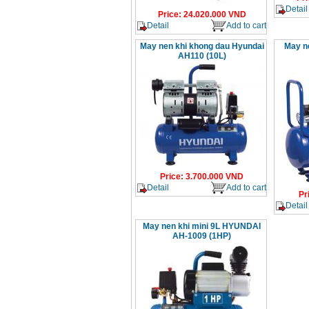
Detail
Price
:
24.020.000
VND
Detail
Add to cart
May nen khi khong dau Hyundai
May n
AH110 (10L)
Price
:
3.700.000
VND
Detail
Add to cart
Pr
Detail
May nen khi mini 9L HYUNDAI
AH-1009 (1HP)