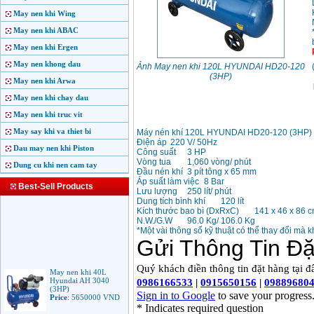
May nen khi Wing
May nen khi ABAC
May nen khi Ergen
May nen khong dau
Ảnh May nen khi 120L HYUNDAI HD20-120
(3HP)
May nen khi Arwa
May nen khi chay dau
May nen khi truc vit
May say khi va thiet bi
Máy nén khí 120L HYUNDAI HD20-120 (3HP)
Điện áp
220 V/ 50Hz
Dau may nen khi Piston
Công suất
3 HP
Vòng tua
1,060 vòng/ phút
Dung cu khi nen cam tay
Đầu nén khí
3 pít tông x 65 mm
Áp suất làm việc
8 Bar
Best-Sell Products
Lưu lượng
250 lít/ phút
Dung tích bình khí
120 lít
Kích thước bao bì (DxRxC)
141 x 46 x 86 
N.W./G.W
96.0 Kg/ 106.0 Kg
*Một vài thông số kỹ thuật có thể thay đổi mà 
May nen khi 40L
Hyundai AH 3040
(3HP)
Price
:
5650000
VND