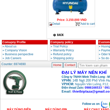
Price
:
3.150.000
VND
Detail
Add to cart
Comapny Profile
Company policy
Custome
»
About us
»
Trial Policy
»
Huong
»
Company Vision
»
Warranty Policy
»
Paymen
»
Business perspective
»
Refund policy
»
Oder 
»
Job Careers
»
Shipping policy
»
So do 
Counter: 6974690
Home
Contact
ĐẠI LÝ MÁY NÉN KHÍ
Công ty TNHH Minh Thiên Long - 
VPHN:
14B Ngõ 200 Phố Vĩnh Hư
VPHCM:
Nguyễn Văn Luông, P.12, 
Điện thoại/ Zalo:
0986166533
*
091
thietbiplaza@gmail.c
Email:
Follow us on
:
MÁY DÙNG ĐIỆN
MÁY DÙNG PIN
MÁY CHẠY XĂNG 