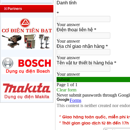
May nen khi Puma dai
Partners
loan PK0260 (1/2HP)
Price
:
10100000
VND
May nen khi dau lien
24L (2,5HP)
Price
:
2250000
VND
May nen khi dau lien
2 tu 50l (5HP) 220V
Price
:
3150000
VND
May nen khi W2.8/5
dau no diesel D24
Price
:
24500000
VND
May nen khi Puma
XN2525 (2.5HP)
Price
:
4150000
VND
May nen khi Fusheng